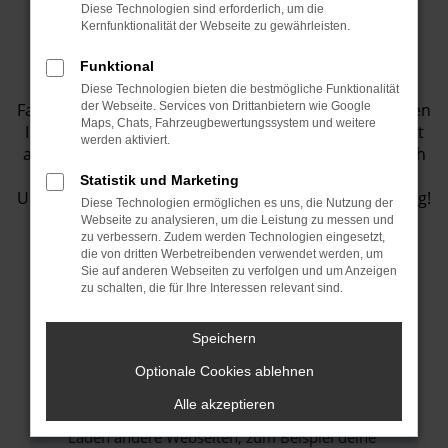
Diese Technologien sind erforderlich, um die
Fahrzeugbestand
Kernfunktionalität der Webseite zu gewährleisten.
Funktional
Entdecken Sie eine Vielzahl von top
Diese Technologien bieten die bestmögliche Funktionalität
Fahrzeugangeboten in unserem Showroom! Wir bieten
der Webseite. Services von Drittanbietern wie Google
Maps, Chats, Fahrzeugbewertungssystem und weitere
Ihnen eine große Auswahl an Fahrzeugen, die perfekt
werden aktiviert.
auf Ihre Bedürfnisse abgestimmt sind. Lassen Sie sich
inspirieren und finden Sie Ihr Traumauto bei uns.
Statistik und Marketing
Unser Team steht Ihnen jederzeit gerne zur Verfügung!
Diese Technologien ermöglichen es uns, die Nutzung der
Webseite zu analysieren, um die Leistung zu messen und
zu verbessern. Zudem werden Technologien eingesetzt,
die von dritten Werbetreibenden verwendet werden, um
Sie auf anderen Webseiten zu verfolgen und um Anzeigen
Fehler: Network Error
zu schalten, die für Ihre Interessen relevant sind.
Beim Laden ist ein Fehler aufgetreten.
Speichern
Hier sind ein paar Tipps, die dir helfen können:
Optionale Cookies ablehnen
Überprüfe deine Firewall und deine
Alle akzeptieren
Internetverbindung.
Laden andere Webseiten, zum Beispiel deine