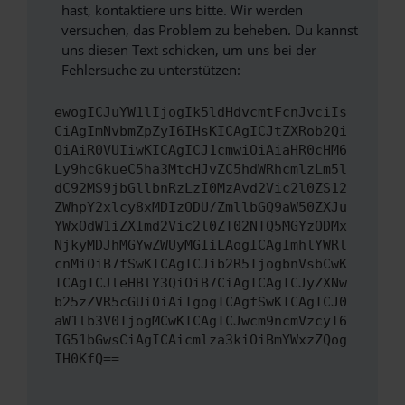
hast, kontaktiere uns bitte. Wir werden
versuchen, das Problem zu beheben. Du kannst
uns diesen Text schicken, um uns bei der
Fehlersuche zu unterstützen:
ewogICJuYW1lIjogIk5ldHdvcmtFcnJvciIs
CiAgImNvbmZpZyI6IHsKICAgICJtZXRob2Qi
OiAiR0VUIiwKICAgICJ1cmwiOiAiaHR0cHM6
Ly9hcGkueC5ha3MtcHJvZC5hdWRhcmlzLm5l
dC92MS9jbGllbnRzLzI0MzAvd2Vic2l0ZS12
ZWhpY2xlcy8xMDIzODU/ZmllbGQ9aW50ZXJu
YWxOdW1iZXImd2Vic2l0ZT02NTQ5MGYzODMx
NjkyMDJhMGYwZWUyMGIiLAogICAgImhlYWRl
cnMiOiB7fSwKICAgICJib2R5IjogbnVsbCwK
ICAgICJleHBlY3QiOiB7CiAgICAgICJyZXNw
b25zZVR5cGUiOiAiIgogICAgfSwKICAgICJ0
aW1lb3V0IjogMCwKICAgICJwcm9ncmVzcyI6
IG51bGwsCiAgICAicmlza3kiOiBmYWxzZQog
IH0KfQ==