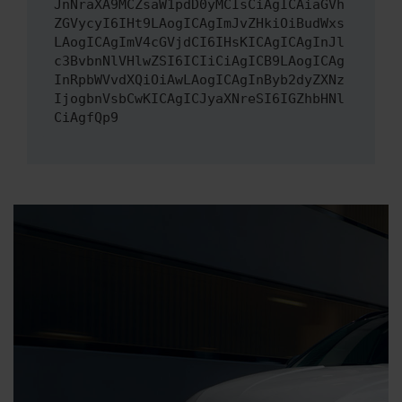
JnNraXA9MCZsaW1pdD0yMCIsCiAgICAiaGVh
ZGVycyI6IHt9LAogICAgImJvZHkiOiBudWxs
LAogICAgImV4cGVjdCI6IHsKICAgICAgInJl
c3BvbnNlVHlwZSI6ICIiCiAgICB9LAogICAg
InRpbWVvdXQiOiAwLAogICAgInByb2dyZXNz
IjogbnVsbCwKICAgICJyaXNreSI6IGZhbHNl
CiAgfQp9