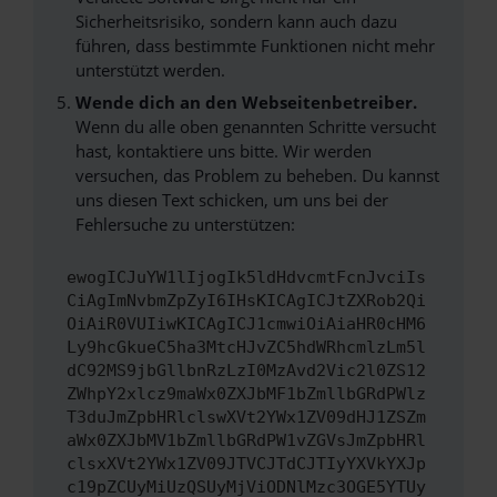
Sicherheitsrisiko, sondern kann auch dazu
führen, dass bestimmte Funktionen nicht mehr
unterstützt werden.
Wende dich an den Webseitenbetreiber.
Wenn du alle oben genannten Schritte versucht
hast, kontaktiere uns bitte. Wir werden
versuchen, das Problem zu beheben. Du kannst
uns diesen Text schicken, um uns bei der
Fehlersuche zu unterstützen:
ewogICJuYW1lIjogIk5ldHdvcmtFcnJvciIs
CiAgImNvbmZpZyI6IHsKICAgICJtZXRob2Qi
OiAiR0VUIiwKICAgICJ1cmwiOiAiaHR0cHM6
Ly9hcGkueC5ha3MtcHJvZC5hdWRhcmlzLm5l
dC92MS9jbGllbnRzLzI0MzAvd2Vic2l0ZS12
ZWhpY2xlcz9maWx0ZXJbMF1bZmllbGRdPWlz
T3duJmZpbHRlclswXVt2YWx1ZV09dHJ1ZSZm
aWx0ZXJbMV1bZmllbGRdPW1vZGVsJmZpbHRl
clsxXVt2YWx1ZV09JTVCJTdCJTIyYXVkYXJp
c19pZCUyMiUzQSUyMjViODNlMzc3OGE5YTUy