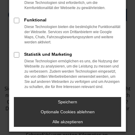
Diese Technologien sind erforderlich, um die
Kernfunktionalität der Webseite zu gewährleisten.
Funktional
Diese Technologien bieten die bestmögliche Funktionalität
der Webseite. Services von Drittanbietern wie Google
Maps, Chats, Fahrzeugbewertungssystem und weitere
werden aktiviert.
Gebrauchtwagen Hyundai
kaufen beim Autohaus
Statistik und Marketing
Diese Technologien ermöglichen es uns, die Nutzung der
Bunk – Qualität, die Sie
Webseite zu analysieren, um die Leistung zu messen und
zu verbessern. Zudem werden Technologien eingesetzt,
jeden Tag spüren
die von dritten Werbetreibenden verwendet werden, um
Sie auf anderen Webseiten zu verfolgen und um Anzeigen
zu schalten, die für Ihre Interessen relevant sind.
Sie suchen einen
Hyundai Gebrauchtwagen,
der nicht
nur durch seinen günstigen Preis, sondern auch durch
Qualität, Sicherheit und moderne Technik überzeugt?
Speichern
Dann sind Sie beim
Autohaus Bunk
genau richtig. Wir
Optionale Cookies ablehnen
bieten Ihnen eine attraktive Auswahl an
Hyundai
Gebrauchtfahrzeugen
, die sorgfältig geprüft und
Alle akzeptieren
professionell aufbereitet wurden – für ein sicheres
Fahrgefühl vom ersten Kilometer an.