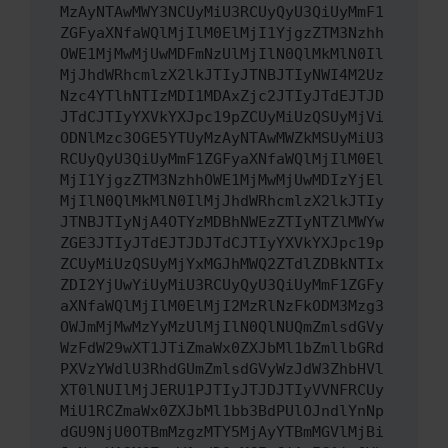
MzAyNTAwMWY3NCUyMiU3RCUyQyU3QiUyMmF1
ZGFyaXNfaWQlMjIlM0ElMjI1YjgzZTM3Nzhh
OWE1MjMwMjUwMDFmNzUlMjIlN0QlMkMlN0Il
MjJhdWRhcmlzX2lkJTIyJTNBJTIyNWI4M2Uz
Nzc4YTlhNTIzMDI1MDAxZjc2JTIyJTdEJTJD
JTdCJTIyYXVkYXJpc19pZCUyMiUzQSUyMjVi
ODNlMzc3OGE5YTUyMzAyNTAwMWZkMSUyMiU3
RCUyQyU3QiUyMmF1ZGFyaXNfaWQlMjIlM0El
MjI1YjgzZTM3NzhhOWE1MjMwMjUwMDIzYjEl
MjIlN0QlMkMlN0IlMjJhdWRhcmlzX2lkJTIy
JTNBJTIyNjA4OTYzMDBhNWEzZTIyNTZlMWYw
ZGE3JTIyJTdEJTJDJTdCJTIyYXVkYXJpc19p
ZCUyMiUzQSUyMjYxMGJhMWQ2ZTdlZDBkNTIx
ZDI2YjUwYiUyMiU3RCUyQyU3QiUyMmF1ZGFy
aXNfaWQlMjIlM0ElMjI2MzRlNzFkODM3Mzg3
OWJmMjMwMzYyMzUlMjIlN0QlNUQmZmlsdGVy
WzFdW29wXT1JTiZmaWx0ZXJbMl1bZmllbGRd
PXVzYWdlU3RhdGUmZmlsdGVyWzJdW3ZhbHVl
XT0lNUIlMjJERU1PJTIyJTJDJTIyVVNFRCUy
MiU1RCZmaWx0ZXJbMl1bb3BdPUlOJndlYnNp
dGU9NjU0OTBmMzgzMTY5MjAyYTBmMGVlMjBi