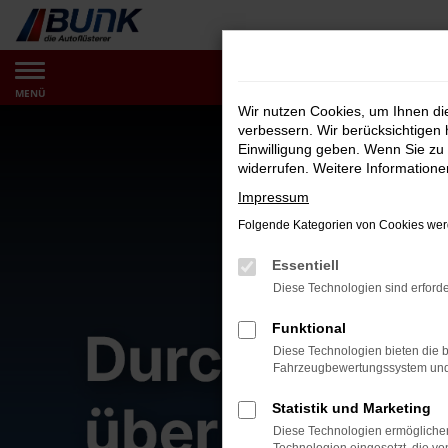
Zum
Hauptinhalt
springen
MENÜ
Wir nutzen Cookies, um Ihnen d
verbessern. Wir berücksichtigen 
Einwilligung geben. Wenn Sie zu 
widerrufen. Weitere Information
Impressum
Folgende Kategorien von Cookies werd
Essentiell
Diese Technologien sind erforde
Funktional
Diese Technologien bieten die b
Fahrzeugbewertungssystem und w
Statistik und Marketing
Diese Technologien ermöglichen