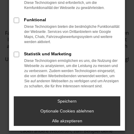
Diese Technologien sind erforderlich, um die
Fahrzeugbestand
Kernfunktionalität der Webseite zu gewährleisten.
Funktional
Entdecken Sie eine Vielzahl von top
Diese Technologien bieten die bestmögliche Funktionalität
Fahrzeugangeboten in unserem Showroom! Wir bieten
der Webseite. Services von Drittanbietern wie Google
Maps, Chats, Fahrzeugbewertungssystem und weitere
Ihnen eine große Auswahl an Fahrzeugen, die perfekt
werden aktiviert.
auf Ihre Bedürfnisse abgestimmt sind. Lassen Sie sich
inspirieren und finden Sie Ihr Traumauto bei uns.
Statistik und Marketing
Unser Team steht Ihnen jederzeit gerne zur Verfügung!
Diese Technologien ermöglichen es uns, die Nutzung der
Webseite zu analysieren, um die Leistung zu messen und
zu verbessern. Zudem werden Technologien eingesetzt,
die von dritten Werbetreibenden verwendet werden, um
Sie auf anderen Webseiten zu verfolgen und um Anzeigen
Fehler: Network Error
zu schalten, die für Ihre Interessen relevant sind.
Beim Laden ist ein Fehler aufgetreten.
Speichern
Hier sind ein paar Tipps, die dir helfen können:
Optionale Cookies ablehnen
Überprüfe deine Firewall und deine
Alle akzeptieren
Internetverbindung.
Laden andere Webseiten, zum Beispiel deine