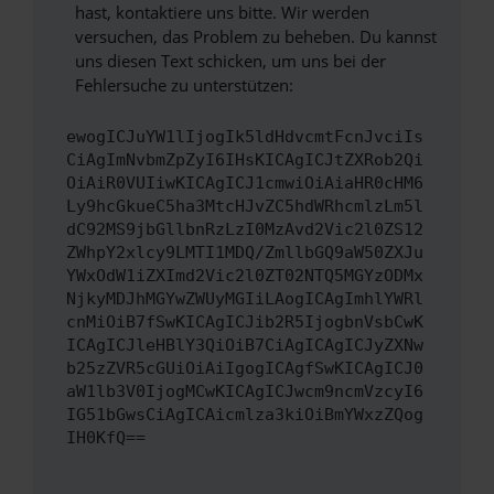
hast, kontaktiere uns bitte. Wir werden
versuchen, das Problem zu beheben. Du kannst
uns diesen Text schicken, um uns bei der
Fehlersuche zu unterstützen:
ewogICJuYW1lIjogIk5ldHdvcmtFcnJvciIs
CiAgImNvbmZpZyI6IHsKICAgICJtZXRob2Qi
OiAiR0VUIiwKICAgICJ1cmwiOiAiaHR0cHM6
Ly9hcGkueC5ha3MtcHJvZC5hdWRhcmlzLm5l
dC92MS9jbGllbnRzLzI0MzAvd2Vic2l0ZS12
ZWhpY2xlcy9LMTI1MDQ/ZmllbGQ9aW50ZXJu
YWxOdW1iZXImd2Vic2l0ZT02NTQ5MGYzODMx
NjkyMDJhMGYwZWUyMGIiLAogICAgImhlYWRl
cnMiOiB7fSwKICAgICJib2R5IjogbnVsbCwK
ICAgICJleHBlY3QiOiB7CiAgICAgICJyZXNw
b25zZVR5cGUiOiAiIgogICAgfSwKICAgICJ0
aW1lb3V0IjogMCwKICAgICJwcm9ncmVzcyI6
IG51bGwsCiAgICAicmlza3kiOiBmYWxzZQog
IH0KfQ==