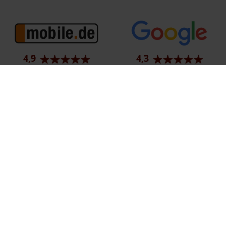
4,9
4,3
91 Bewertungen
997 Bewertungen
Ehemaliger Neupreis (Unverbindliche Preisempfehlung des Herstellers am T
1
Der errechnete Preisvorteil sowie die angegebene Ersparnis errechnet sich 
2
Hierbei handelt es sich um ein Finanzierungs-Angebot. Preise sind Bruttoprei
3
Hierbei handelt es sich um ein Leasing-Angebot. Preise sind Bruttopreise. Ir
Impressum
Datenschutz
Barrierefreiheit
EU Data Act
C
© 2026 Autohaus Bunk GmbH & Co. KG | Karolingerstraße 1 | DE-66333 Völk