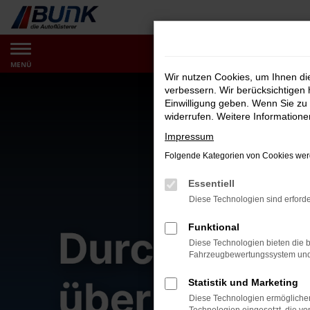
Zum
Hauptinhalt
springen
MENÜ
Wir nutzen Cookies, um Ihnen d
verbessern. Wir berücksichtigen 
Einwilligung geben. Wenn Sie zu 
widerrufen. Weitere Information
Impressum
Folgende Kategorien von Cookies werd
Essentiell
Diese Technologien sind erforde
Funktional
Diese Technologien bieten die b
Fahrzeugbewertungssystem und w
Statistik und Marketing
Diese Technologien ermöglichen