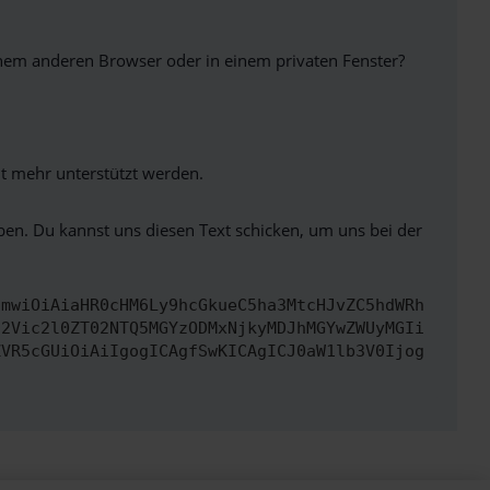
inem anderen Browser oder in einem privaten Fenster?
ht mehr unterstützt werden.
ben. Du kannst uns diesen Text schicken, um uns bei der
cmwiOiAiaHR0cHM6Ly9hcGkueC5ha3MtcHJvZC5hdWRh
d2Vic2l0ZT02NTQ5MGYzODMxNjkyMDJhMGYwZWUyMGIi
ZVR5cGUiOiAiIgogICAgfSwKICAgICJ0aW1lb3V0Ijog