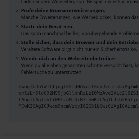
Laden andere Webseiten, zum Beispiel deine Suchmasc
Prüfe deine Browsererweiterungen.
Manche Erweiterungen, wie Werbeblocker, können das L
Starte dein Gerät neu.
Das kann manchmal helfen, vorübergehende Probleme
Stelle sicher, dass dein Browser und dein Betrie
Veraltete Software birgt nicht nur ein Sicherheitsrisi
Wende dich an den Webseitenbetreiber.
Wenn du alle oben genannten Schritte versucht hast, k
Fehlersuche zu unterstützen:
ewogICJuYW1lIjogIk5ldHdvcmtFcnJvciIsCiAgImN
cmlzLm5ldC92MS9jbGllbnRzLzI0MzAvd2Vic2l0ZS1
LAogICAgImhlYWRlcnMiOiB7fSwKICAgICJib2R5Ijo
MCwKICAgICJwcm9ncmVzcyI6IG51bGwsCiAgICAicml