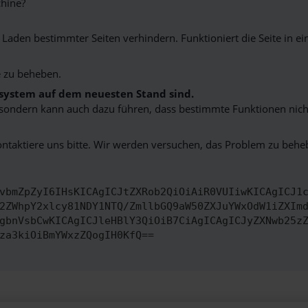
hine?
aden bestimmter Seiten verhindern. Funktioniert die Seite in e
 zu beheben.
bssystem auf dem neuesten Stand sind.
ko, sondern kann auch dazu führen, dass bestimmte Funktionen nic
ontaktiere uns bitte. Wir werden versuchen, das Problem zu behe
vbmZpZyI6IHsKICAgICJtZXRob2QiOiAiR0VUIiwKICAgICJ1
2ZWhpY2xlcy81NDY1NTQ/ZmllbGQ9aW50ZXJuYWxOdW1iZXIm
gbnVsbCwKICAgICJleHBlY3QiOiB7CiAgICAgICJyZXNwb25z
za3kiOiBmYWxzZQogIH0KfQ==