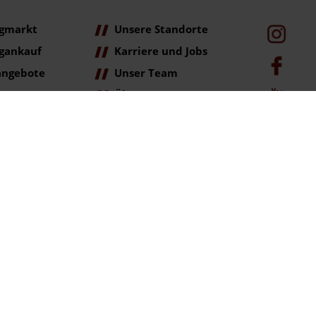
gmarkt
Unsere Standorte
gankauf
Karriere und Jobs
angebote
Unser Team
Über Uns
age
ag der Erstzulassung (Neupreis).