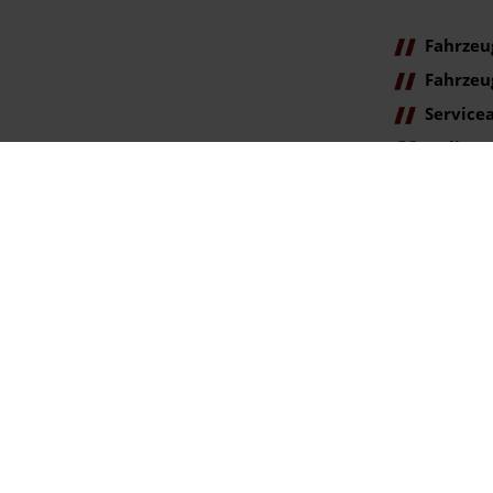
Fahrzeu
Fahrzeu
Service
Online
Terminanfr
ag der Erstzulassung).
gegenüber der ehemaligen unverbindlichen Preisempfehlung des Herstellers am T
se. Irrtümer vorbehalten.
rtümer vorbehalten.
ookie Einstellungen
lingen | info@autohaus-bunk.de |
Webdesign by audaris.de