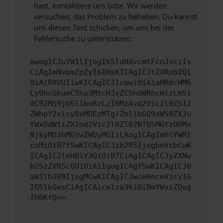
hast, kontaktiere uns bitte. Wir werden
versuchen, das Problem zu beheben. Du kannst
uns diesen Text schicken, um uns bei der
Fehlersuche zu unterstützen:
ewogICJuYW1lIjogIk5ldHdvcmtFcnJvciIs
CiAgImNvbmZpZyI6IHsKICAgICJtZXRob2Qi
OiAiR0VUIiwKICAgICJ1cmwiOiAiaHR0cHM6
Ly9hcGkueC5ha3MtcHJvZC5hdWRhcmlzLm5l
dC92MS9jbGllbnRzLzI0MzAvd2Vic2l0ZS12
ZWhpY2xlcy8xMDEzMTg/ZmllbGQ9aW50ZXJu
YWxOdW1iZXImd2Vic2l0ZT02NTQ5MGYzODMx
NjkyMDJhMGYwZWUyMGIiLAogICAgImhlYWRl
cnMiOiB7fSwKICAgICJib2R5IjogbnVsbCwK
ICAgICJleHBlY3QiOiB7CiAgICAgICJyZXNw
b25zZVR5cGUiOiAiIgogICAgfSwKICAgICJ0
aW1lb3V0IjogMCwKICAgICJwcm9ncmVzcyI6
IG51bGwsCiAgICAicmlza3kiOiBmYWxzZQog
IH0KfQ==