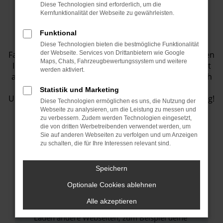
Diese Technologien sind erforderlich, um die
Fahrzeugbestand
Kernfunktionalität der Webseite zu gewährleisten.
Funktional
Entdecken Sie eine Vielzahl von top
Diese Technologien bieten die bestmögliche Funktionalität
Fahrzeugangeboten in unserem Showroom! Wir bieten
der Webseite. Services von Drittanbietern wie Google
Maps, Chats, Fahrzeugbewertungssystem und weitere
Ihnen eine große Auswahl an Fahrzeugen, die perfekt
werden aktiviert.
auf Ihre Bedürfnisse abgestimmt sind. Lassen Sie sich
inspirieren und finden Sie Ihr Traumauto bei uns.
Statistik und Marketing
Unser Team steht Ihnen jederzeit gerne zur Verfügung!
Diese Technologien ermöglichen es uns, die Nutzung der
Webseite zu analysieren, um die Leistung zu messen und
zu verbessern. Zudem werden Technologien eingesetzt,
die von dritten Werbetreibenden verwendet werden, um
Sie auf anderen Webseiten zu verfolgen und um Anzeigen
Fehler: Network Error
zu schalten, die für Ihre Interessen relevant sind.
Beim Laden ist ein Fehler aufgetreten.
Speichern
Hier sind ein paar Tipps, die dir helfen können:
Optionale Cookies ablehnen
Überprüfe deine Firewall und deine
Alle akzeptieren
Internetverbindung.
Laden andere Webseiten, zum Beispiel deine