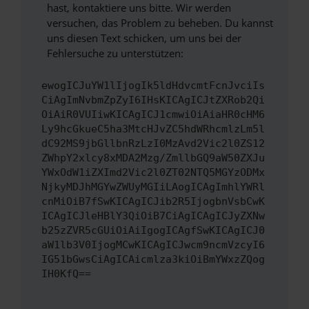
hast, kontaktiere uns bitte. Wir werden
versuchen, das Problem zu beheben. Du kannst
uns diesen Text schicken, um uns bei der
Fehlersuche zu unterstützen:
ewogICJuYW1lIjogIk5ldHdvcmtFcnJvciIs
CiAgImNvbmZpZyI6IHsKICAgICJtZXRob2Qi
OiAiR0VUIiwKICAgICJ1cmwiOiAiaHR0cHM6
Ly9hcGkueC5ha3MtcHJvZC5hdWRhcmlzLm5l
dC92MS9jbGllbnRzLzI0MzAvd2Vic2l0ZS12
ZWhpY2xlcy8xMDA2Mzg/ZmllbGQ9aW50ZXJu
YWxOdW1iZXImd2Vic2l0ZT02NTQ5MGYzODMx
NjkyMDJhMGYwZWUyMGIiLAogICAgImhlYWRl
cnMiOiB7fSwKICAgICJib2R5IjogbnVsbCwK
ICAgICJleHBlY3QiOiB7CiAgICAgICJyZXNw
b25zZVR5cGUiOiAiIgogICAgfSwKICAgICJ0
aW1lb3V0IjogMCwKICAgICJwcm9ncmVzcyI6
IG51bGwsCiAgICAicmlza3kiOiBmYWxzZQog
IH0KfQ==