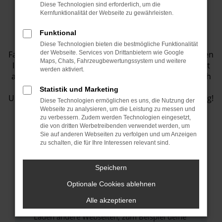
Diese Technologien sind erforderlich, um die
Fahrzeugbestand
Kernfunktionalität der Webseite zu gewährleisten.
Funktional
Entdecken Sie eine Vielzahl von top
Diese Technologien bieten die bestmögliche Funktionalität
Fahrzeugangeboten in unserem Showroom! Wir bieten
der Webseite. Services von Drittanbietern wie Google
Maps, Chats, Fahrzeugbewertungssystem und weitere
Ihnen eine große Auswahl an Fahrzeugen, die perfekt
werden aktiviert.
auf Ihre Bedürfnisse abgestimmt sind. Lassen Sie sich
inspirieren und finden Sie Ihr Traumauto bei uns.
Statistik und Marketing
Unser Team steht Ihnen jederzeit gerne zur Verfügung!
Diese Technologien ermöglichen es uns, die Nutzung der
Webseite zu analysieren, um die Leistung zu messen und
zu verbessern. Zudem werden Technologien eingesetzt,
die von dritten Werbetreibenden verwendet werden, um
Sie auf anderen Webseiten zu verfolgen und um Anzeigen
Fehler: Network Error
zu schalten, die für Ihre Interessen relevant sind.
Beim Laden ist ein Fehler aufgetreten.
Speichern
Hier sind ein paar Tipps, die dir helfen können:
Optionale Cookies ablehnen
Überprüfe deine Firewall und deine
Alle akzeptieren
Internetverbindung.
Laden andere Webseiten, zum Beispiel deine