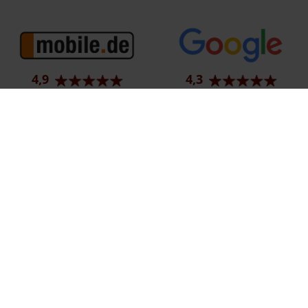
4,9
4,3
91 Bewertungen
997 Bewertungen
Ehemaliger Neupreis (Unverbindliche Preisempfehlung des Herstellers am T
1
Der errechnete Preisvorteil sowie die angegebene Ersparnis errechnet sich 
2
Hierbei handelt es sich um ein Finanzierungs-Angebot. Preise sind Bruttoprei
3
Hierbei handelt es sich um ein Leasing-Angebot. Preise sind Bruttopreise. Ir
Impressum
Datenschutz
Barrierefreiheit
EU Data Act
C
© 2026 Autohaus Bunk GmbH & Co. KG | Karolingerstraße 1 | DE-66333 Völk