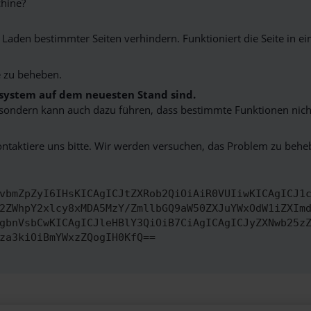
hine?
aden bestimmter Seiten verhindern. Funktioniert die Seite in e
 zu beheben.
bssystem auf dem neuesten Stand sind.
ko, sondern kann auch dazu führen, dass bestimmte Funktionen nic
ontaktiere uns bitte. Wir werden versuchen, das Problem zu behe
vbmZpZyI6IHsKICAgICJtZXRob2QiOiAiR0VUIiwKICAgICJ1
2ZWhpY2xlcy8xMDA5MzY/ZmllbGQ9aW50ZXJuYWxOdW1iZXIm
gbnVsbCwKICAgICJleHBlY3QiOiB7CiAgICAgICJyZXNwb25z
za3kiOiBmYWxzZQogIH0KfQ==