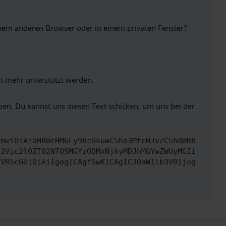
inem anderen Browser oder in einem privaten Fenster?
ht mehr unterstützt werden.
ben. Du kannst uns diesen Text schicken, um uns bei der
cmwiOiAiaHR0cHM6Ly9hcGkueC5ha3MtcHJvZC5hdWRh
d2Vic2l0ZT02NTQ5MGYzODMxNjkyMDJhMGYwZWUyMGIi
ZVR5cGUiOiAiIgogICAgfSwKICAgICJ0aW1lb3V0Ijog