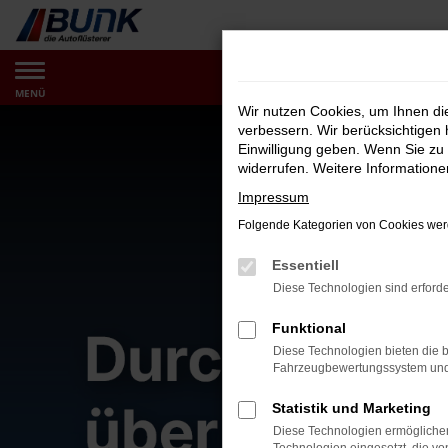
Zum
Hauptinhalt
springen
MENÜ
Wir nutzen Cookies, um Ihnen d
verbessern. Wir berücksichtigen 
Einwilligung geben. Wenn Sie zu 
widerrufen. Weitere Information
Impressum
Folgende Kategorien von Cookies werd
Essentiell
Diese Technologien sind erforde
Funktional
Diese Technologien bieten die b
Fahrzeugbewertungssystem und w
Statistik und Marketing
Diese Technologien ermöglichen