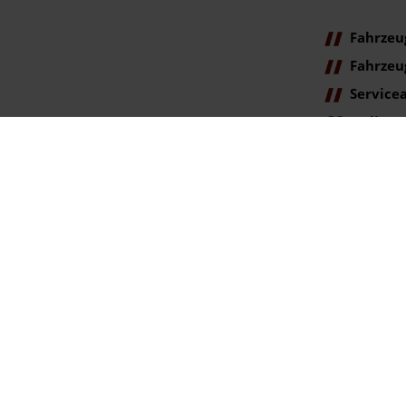
Fahrzeu
Fahrzeu
Service
Online
Terminanfr
ag der Erstzulassung).
gegenüber der ehemaligen unverbindlichen Preisempfehlung des Herstellers am T
se. Irrtümer vorbehalten.
rtümer vorbehalten.
ookie Einstellungen
lingen | info@autohaus-bunk.de |
Webdesign by audaris.de