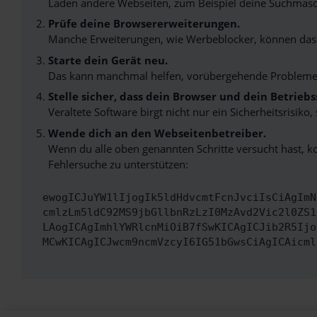
Laden andere Webseiten, zum Beispiel deine Suchmasc
Prüfe deine Browsererweiterungen.
Manche Erweiterungen, wie Werbeblocker, können das L
Starte dein Gerät neu.
Das kann manchmal helfen, vorübergehende Probleme
Stelle sicher, dass dein Browser und dein Betrie
Veraltete Software birgt nicht nur ein Sicherheitsrisi
Wende dich an den Webseitenbetreiber.
Wenn du alle oben genannten Schritte versucht hast, k
Fehlersuche zu unterstützen:
ewogICJuYW1lIjogIk5ldHdvcmtFcnJvciIsCiAgImN
cmlzLm5ldC92MS9jbGllbnRzLzI0MzAvd2Vic2l0ZS1
LAogICAgImhlYWRlcnMiOiB7fSwKICAgICJib2R5Ijo
MCwKICAgICJwcm9ncmVzcyI6IG51bGwsCiAgICAicml