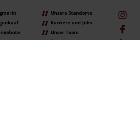
gmarkt
Unsere Standorte
gankauf
Karriere und Jobs
angebote
Unser Team
Über Uns
age
ag der Erstzulassung (Neupreis).