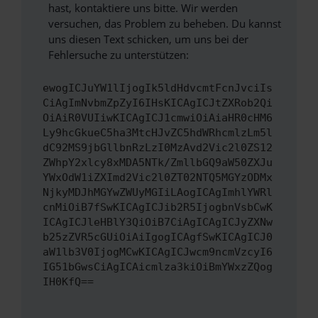
hast, kontaktiere uns bitte. Wir werden
versuchen, das Problem zu beheben. Du kannst
uns diesen Text schicken, um uns bei der
Fehlersuche zu unterstützen:
ewogICJuYW1lIjogIk5ldHdvcmtFcnJvciIs
CiAgImNvbmZpZyI6IHsKICAgICJtZXRob2Qi
OiAiR0VUIiwKICAgICJ1cmwiOiAiaHR0cHM6
Ly9hcGkueC5ha3MtcHJvZC5hdWRhcmlzLm5l
dC92MS9jbGllbnRzLzI0MzAvd2Vic2l0ZS12
ZWhpY2xlcy8xMDA5NTk/ZmllbGQ9aW50ZXJu
YWxOdW1iZXImd2Vic2l0ZT02NTQ5MGYzODMx
NjkyMDJhMGYwZWUyMGIiLAogICAgImhlYWRl
cnMiOiB7fSwKICAgICJib2R5IjogbnVsbCwK
ICAgICJleHBlY3QiOiB7CiAgICAgICJyZXNw
b25zZVR5cGUiOiAiIgogICAgfSwKICAgICJ0
aW1lb3V0IjogMCwKICAgICJwcm9ncmVzcyI6
IG51bGwsCiAgICAicmlza3kiOiBmYWxzZQog
IH0KfQ==