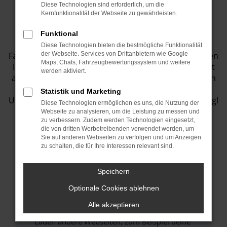
Diese Technologien sind erforderlich, um die
Fahrzeugbestand
Kernfunktionalität der Webseite zu gewährleisten.
Funktional
Entdecken Sie eine Vielzahl von top
Diese Technologien bieten die bestmögliche Funktionalität
Fahrzeugangeboten in unserem Showroom! Wir bieten
der Webseite. Services von Drittanbietern wie Google
Maps, Chats, Fahrzeugbewertungssystem und weitere
Ihnen eine große Auswahl an Fahrzeugen, die perfekt
werden aktiviert.
auf Ihre Bedürfnisse abgestimmt sind. Lassen Sie sich
inspirieren und finden Sie Ihr Traumauto bei uns.
Statistik und Marketing
Unser Team steht Ihnen jederzeit gerne zur Verfügung!
Diese Technologien ermöglichen es uns, die Nutzung der
Webseite zu analysieren, um die Leistung zu messen und
zu verbessern. Zudem werden Technologien eingesetzt,
die von dritten Werbetreibenden verwendet werden, um
Sie auf anderen Webseiten zu verfolgen und um Anzeigen
Fehler: Network Error
zu schalten, die für Ihre Interessen relevant sind.
Beim Laden ist ein Fehler aufgetreten.
Speichern
Hier sind ein paar Tipps, die dir helfen können:
Optionale Cookies ablehnen
Überprüfe deine Firewall und deine
Alle akzeptieren
Internetverbindung.
Laden andere Webseiten, zum Beispiel deine