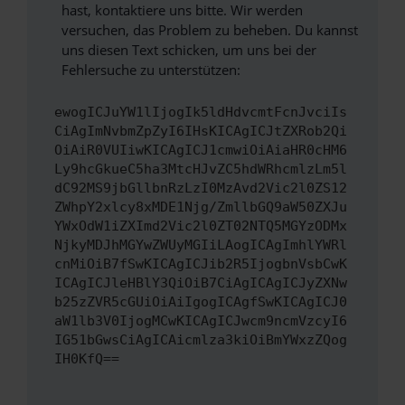
hast, kontaktiere uns bitte. Wir werden
versuchen, das Problem zu beheben. Du kannst
uns diesen Text schicken, um uns bei der
Fehlersuche zu unterstützen:
ewogICJuYW1lIjogIk5ldHdvcmtFcnJvciIs
CiAgImNvbmZpZyI6IHsKICAgICJtZXRob2Qi
OiAiR0VUIiwKICAgICJ1cmwiOiAiaHR0cHM6
Ly9hcGkueC5ha3MtcHJvZC5hdWRhcmlzLm5l
dC92MS9jbGllbnRzLzI0MzAvd2Vic2l0ZS12
ZWhpY2xlcy8xMDE1Njg/ZmllbGQ9aW50ZXJu
YWxOdW1iZXImd2Vic2l0ZT02NTQ5MGYzODMx
NjkyMDJhMGYwZWUyMGIiLAogICAgImhlYWRl
cnMiOiB7fSwKICAgICJib2R5IjogbnVsbCwK
ICAgICJleHBlY3QiOiB7CiAgICAgICJyZXNw
b25zZVR5cGUiOiAiIgogICAgfSwKICAgICJ0
aW1lb3V0IjogMCwKICAgICJwcm9ncmVzcyI6
IG51bGwsCiAgICAicmlza3kiOiBmYWxzZQog
IH0KfQ==