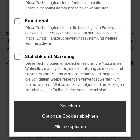
Diese Technologien sind erforderlich, um die
Fahrzeugbestand
Kernfunktionalität der Webseite zu gewährleisten.
Funktional
Entdecken Sie eine Vielzahl von top
Diese Technologien bieten die bestmögliche Funktionalität
Fahrzeugangeboten in unserem Showroom! Wir bieten
der Webseite. Services von Drittanbietern wie Google
Maps, Chats, Fahrzeugbewertungssystem und weitere
Ihnen eine große Auswahl an Fahrzeugen, die perfekt
werden aktiviert.
auf Ihre Bedürfnisse abgestimmt sind. Lassen Sie sich
inspirieren und finden Sie Ihr Traumauto bei uns.
Statistik und Marketing
Unser Team steht Ihnen jederzeit gerne zur Verfügung!
Diese Technologien ermöglichen es uns, die Nutzung der
Webseite zu analysieren, um die Leistung zu messen und
zu verbessern. Zudem werden Technologien eingesetzt,
die von dritten Werbetreibenden verwendet werden, um
Sie auf anderen Webseiten zu verfolgen und um Anzeigen
Fehler: Network Error
zu schalten, die für Ihre Interessen relevant sind.
Beim Laden ist ein Fehler aufgetreten.
Speichern
Hier sind ein paar Tipps, die dir helfen können:
Optionale Cookies ablehnen
Überprüfe deine Firewall und deine
Alle akzeptieren
Internetverbindung.
Laden andere Webseiten, zum Beispiel deine