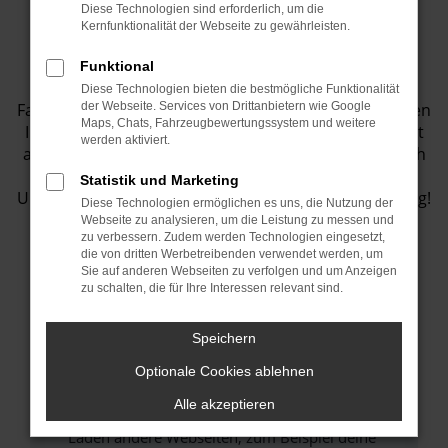
Diese Technologien sind erforderlich, um die
Fahrzeugbestand
Kernfunktionalität der Webseite zu gewährleisten.
Funktional
Entdecken Sie eine Vielzahl von top
Diese Technologien bieten die bestmögliche Funktionalität
Fahrzeugangeboten in unserem Showroom! Wir bieten
der Webseite. Services von Drittanbietern wie Google
Maps, Chats, Fahrzeugbewertungssystem und weitere
Ihnen eine große Auswahl an Fahrzeugen, die perfekt
werden aktiviert.
auf Ihre Bedürfnisse abgestimmt sind. Lassen Sie sich
inspirieren und finden Sie Ihr Traumauto bei uns.
Statistik und Marketing
Unser Team steht Ihnen jederzeit gerne zur Verfügung!
Diese Technologien ermöglichen es uns, die Nutzung der
Webseite zu analysieren, um die Leistung zu messen und
zu verbessern. Zudem werden Technologien eingesetzt,
die von dritten Werbetreibenden verwendet werden, um
Sie auf anderen Webseiten zu verfolgen und um Anzeigen
Fehler: Network Error
zu schalten, die für Ihre Interessen relevant sind.
Beim Laden ist ein Fehler aufgetreten.
Speichern
Hier sind ein paar Tipps, die dir helfen können:
Optionale Cookies ablehnen
Überprüfe deine Firewall und deine
Alle akzeptieren
Internetverbindung.
Laden andere Webseiten, zum Beispiel deine