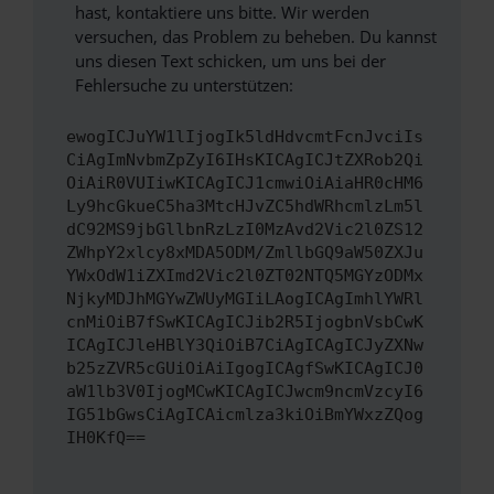
hast, kontaktiere uns bitte. Wir werden
versuchen, das Problem zu beheben. Du kannst
uns diesen Text schicken, um uns bei der
Fehlersuche zu unterstützen:
ewogICJuYW1lIjogIk5ldHdvcmtFcnJvciIs
CiAgImNvbmZpZyI6IHsKICAgICJtZXRob2Qi
OiAiR0VUIiwKICAgICJ1cmwiOiAiaHR0cHM6
Ly9hcGkueC5ha3MtcHJvZC5hdWRhcmlzLm5l
dC92MS9jbGllbnRzLzI0MzAvd2Vic2l0ZS12
ZWhpY2xlcy8xMDA5ODM/ZmllbGQ9aW50ZXJu
YWxOdW1iZXImd2Vic2l0ZT02NTQ5MGYzODMx
NjkyMDJhMGYwZWUyMGIiLAogICAgImhlYWRl
cnMiOiB7fSwKICAgICJib2R5IjogbnVsbCwK
ICAgICJleHBlY3QiOiB7CiAgICAgICJyZXNw
b25zZVR5cGUiOiAiIgogICAgfSwKICAgICJ0
aW1lb3V0IjogMCwKICAgICJwcm9ncmVzcyI6
IG51bGwsCiAgICAicmlza3kiOiBmYWxzZQog
IH0KfQ==