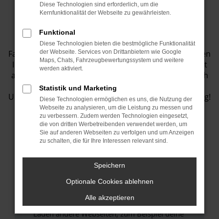
Diese Technologien sind erforderlich, um die
Fahrzeugbestand
Kernfunktionalität der Webseite zu gewährleisten.
Funktional
Entdecken Sie eine Vielzahl von top
Diese Technologien bieten die bestmögliche Funktionalität
Fahrzeugangeboten in unserem Showroom! Wir bieten
der Webseite. Services von Drittanbietern wie Google
Maps, Chats, Fahrzeugbewertungssystem und weitere
Ihnen eine große Auswahl an Fahrzeugen, die perfekt
werden aktiviert.
auf Ihre Bedürfnisse abgestimmt sind. Lassen Sie sich
inspirieren und finden Sie Ihr Traumauto bei uns.
Statistik und Marketing
Unser Team steht Ihnen jederzeit gerne zur Verfügung!
Diese Technologien ermöglichen es uns, die Nutzung der
Webseite zu analysieren, um die Leistung zu messen und
zu verbessern. Zudem werden Technologien eingesetzt,
die von dritten Werbetreibenden verwendet werden, um
Sie auf anderen Webseiten zu verfolgen und um Anzeigen
Fehler: Network Error
zu schalten, die für Ihre Interessen relevant sind.
Beim Laden ist ein Fehler aufgetreten.
Speichern
Hier sind ein paar Tipps, die dir helfen können:
Optionale Cookies ablehnen
Überprüfe deine Firewall und deine
Alle akzeptieren
Internetverbindung.
Laden andere Webseiten, zum Beispiel deine