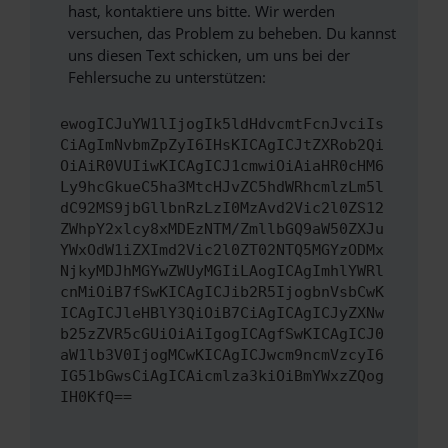
hast, kontaktiere uns bitte. Wir werden
versuchen, das Problem zu beheben. Du kannst
uns diesen Text schicken, um uns bei der
Fehlersuche zu unterstützen:
ewogICJuYW1lIjogIk5ldHdvcmtFcnJvciIs
CiAgImNvbmZpZyI6IHsKICAgICJtZXRob2Qi
OiAiR0VUIiwKICAgICJ1cmwiOiAiaHR0cHM6
Ly9hcGkueC5ha3MtcHJvZC5hdWRhcmlzLm5l
dC92MS9jbGllbnRzLzI0MzAvd2Vic2l0ZS12
ZWhpY2xlcy8xMDEzNTM/ZmllbGQ9aW50ZXJu
YWxOdW1iZXImd2Vic2l0ZT02NTQ5MGYzODMx
NjkyMDJhMGYwZWUyMGIiLAogICAgImhlYWRl
cnMiOiB7fSwKICAgICJib2R5IjogbnVsbCwK
ICAgICJleHBlY3QiOiB7CiAgICAgICJyZXNw
b25zZVR5cGUiOiAiIgogICAgfSwKICAgICJ0
aW1lb3V0IjogMCwKICAgICJwcm9ncmVzcyI6
IG51bGwsCiAgICAicmlza3kiOiBmYWxzZQog
IH0KfQ==