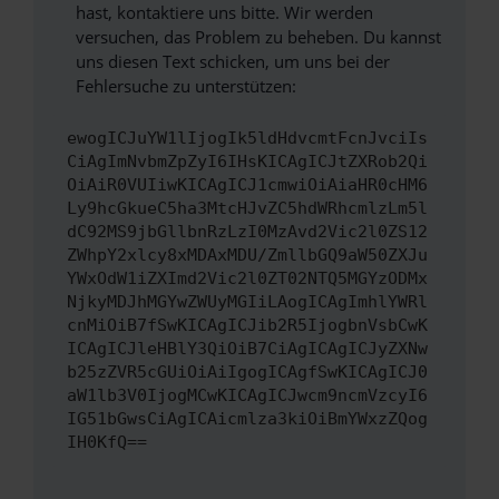
hast, kontaktiere uns bitte. Wir werden
versuchen, das Problem zu beheben. Du kannst
uns diesen Text schicken, um uns bei der
Fehlersuche zu unterstützen:
ewogICJuYW1lIjogIk5ldHdvcmtFcnJvciIs
CiAgImNvbmZpZyI6IHsKICAgICJtZXRob2Qi
OiAiR0VUIiwKICAgICJ1cmwiOiAiaHR0cHM6
Ly9hcGkueC5ha3MtcHJvZC5hdWRhcmlzLm5l
dC92MS9jbGllbnRzLzI0MzAvd2Vic2l0ZS12
ZWhpY2xlcy8xMDAxMDU/ZmllbGQ9aW50ZXJu
YWxOdW1iZXImd2Vic2l0ZT02NTQ5MGYzODMx
NjkyMDJhMGYwZWUyMGIiLAogICAgImhlYWRl
cnMiOiB7fSwKICAgICJib2R5IjogbnVsbCwK
ICAgICJleHBlY3QiOiB7CiAgICAgICJyZXNw
b25zZVR5cGUiOiAiIgogICAgfSwKICAgICJ0
aW1lb3V0IjogMCwKICAgICJwcm9ncmVzcyI6
IG51bGwsCiAgICAicmlza3kiOiBmYWxzZQog
IH0KfQ==