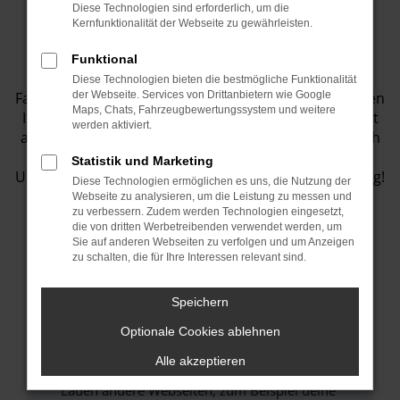
Diese Technologien sind erforderlich, um die
Fahrzeugbestand
Kernfunktionalität der Webseite zu gewährleisten.
Funktional
Entdecken Sie eine Vielzahl von top
Diese Technologien bieten die bestmögliche Funktionalität
Fahrzeugangeboten in unserem Showroom! Wir bieten
der Webseite. Services von Drittanbietern wie Google
Maps, Chats, Fahrzeugbewertungssystem und weitere
Ihnen eine große Auswahl an Fahrzeugen, die perfekt
werden aktiviert.
auf Ihre Bedürfnisse abgestimmt sind. Lassen Sie sich
inspirieren und finden Sie Ihr Traumauto bei uns.
Statistik und Marketing
Unser Team steht Ihnen jederzeit gerne zur Verfügung!
Diese Technologien ermöglichen es uns, die Nutzung der
Webseite zu analysieren, um die Leistung zu messen und
zu verbessern. Zudem werden Technologien eingesetzt,
die von dritten Werbetreibenden verwendet werden, um
Sie auf anderen Webseiten zu verfolgen und um Anzeigen
Fehler: Network Error
zu schalten, die für Ihre Interessen relevant sind.
Beim Laden ist ein Fehler aufgetreten.
Speichern
Hier sind ein paar Tipps, die dir helfen können:
Optionale Cookies ablehnen
Überprüfe deine Firewall und deine
Alle akzeptieren
Internetverbindung.
Laden andere Webseiten, zum Beispiel deine