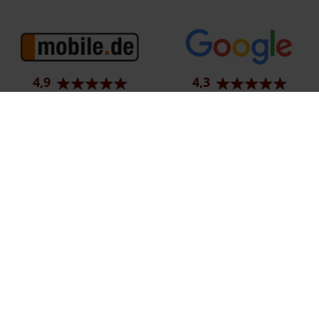
4,9
4,3
91 Bewertungen
997 Bewertungen
Ehemaliger Neupreis (Unverbindliche Preisempfehlung des Herstellers am T
1
Der errechnete Preisvorteil sowie die angegebene Ersparnis errechnet sich 
2
Hierbei handelt es sich um ein Finanzierungs-Angebot. Preise sind Bruttoprei
3
Hierbei handelt es sich um ein Leasing-Angebot. Preise sind Bruttopreise. Ir
Impressum
Datenschutz
Barrierefreiheit
EU Data Act
C
© 2026 Autohaus Bunk GmbH & Co. KG | Karolingerstraße 1 | DE-66333 Völk