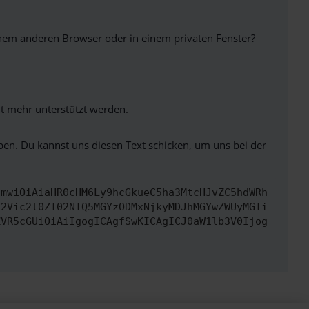
inem anderen Browser oder in einem privaten Fenster?
ht mehr unterstützt werden.
ben. Du kannst uns diesen Text schicken, um uns bei der
cmwiOiAiaHR0cHM6Ly9hcGkueC5ha3MtcHJvZC5hdWRh
d2Vic2l0ZT02NTQ5MGYzODMxNjkyMDJhMGYwZWUyMGIi
ZVR5cGUiOiAiIgogICAgfSwKICAgICJ0aW1lb3V0Ijog