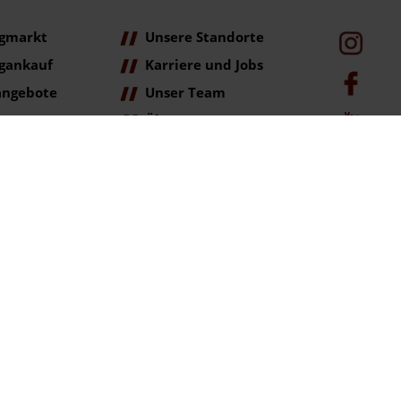
gmarkt
Unsere Standorte
gankauf
Karriere und Jobs
angebote
Unser Team
Über Uns
age
ag der Erstzulassung (Neupreis).