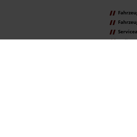
Fahrzeu
Fahrzeu
Service
Online
Terminanfr
ag der Erstzulassung).
gegenüber der ehemaligen unverbindlichen Preisempfehlung des Herstellers am T
se. Irrtümer vorbehalten.
rtümer vorbehalten.
ookie Einstellungen
lingen | info@autohaus-bunk.de |
Webdesign by audaris.de