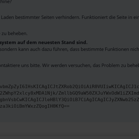
hine?
aden bestimmter Seiten verhindern. Funktioniert die Seite in e
 zu beheben.
bssystem auf dem neuesten Stand sind.
ko, sondern kann auch dazu führen, dass bestimmte Funktionen nic
ontaktiere uns bitte. Wir werden versuchen, das Problem zu behe
vbmZpZyI6IHsKICAgICJtZXRob2QiOiAiR0VUIiwKICAgICJ1
2ZWhpY2xlcy8xMDA1Njk/ZmllbGQ9aW50ZXJuYWxOdW1iZXIm
gbnVsbCwKICAgICJleHBlY3QiOiB7CiAgICAgICJyZXNwb25z
za3kiOiBmYWxzZQogIH0KfQ==