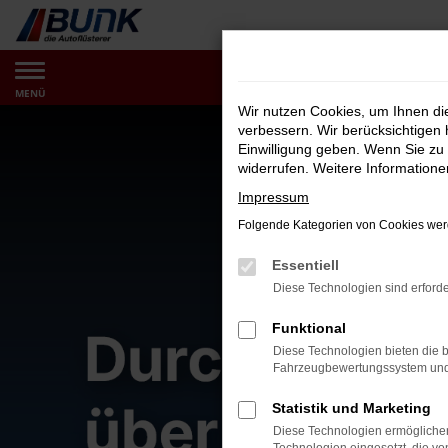
Zum
Hauptinhalt
springen
MENÜ
Wir nutzen Cookies, um Ihnen d
verbessern. Wir berücksichtigen 
Einwilligung geben. Wenn Sie zu 
widerrufen. Weitere Information
Impressum
Folgende Kategorien von Cookies werd
Essentiell
Diese Technologien sind erforde
Funktional
Diese Technologien bieten die b
Fahrzeugbewertungssystem und w
Statistik und Marketing
Diese Technologien ermöglichen