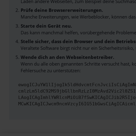
Laden andere Webseiten, zum Beispiel deine Suchmasc
Prüfe deine Browsererweiterungen.
Manche Erweiterungen, wie Werbeblocker, können das L
Starte dein Gerät neu.
Das kann manchmal helfen, vorübergehende Probleme
Stelle sicher, dass dein Browser und dein Betrie
Veraltete Software birgt nicht nur ein Sicherheitsrisi
Wende dich an den Webseitenbetreiber.
Wenn du alle oben genannten Schritte versucht hast, k
Fehlersuche zu unterstützen:
ewogICJuYW1lIjogIk5ldHdvcmtFcnJvciIsCiAgImN
cmlzLm5ldC92MS9jbGllbnRzLzI0MzAvd2Vic2l0ZS1
LAogICAgImhlYWRlcnMiOiB7fSwKICAgICJib2R5Ijo
MCwKICAgICJwcm9ncmVzcyI6IG51bGwsCiAgICAicml