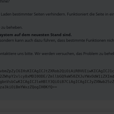
hine?
aden bestimmter Seiten verhindern. Funktioniert die Seite in e
 zu beheben.
bssystem auf dem neuesten Stand sind.
ko, sondern kann auch dazu führen, dass bestimmte Funktionen nic
ontaktiere uns bitte. Wir werden versuchen, das Problem zu behe
vbmZpZyI6IHsKICAgICJtZXRob2QiOiAiR0VUIiwKICAgICJ1
2ZWhpY2xlcy8xMDI0ODE/ZmllbGQ9aW50ZXJuYWxOdW1iZXIm
gbnVsbCwKICAgICJleHBlY3QiOiB7CiAgICAgICJyZXNwb25z
za3kiOiBmYWxzZQogIH0KfQ==