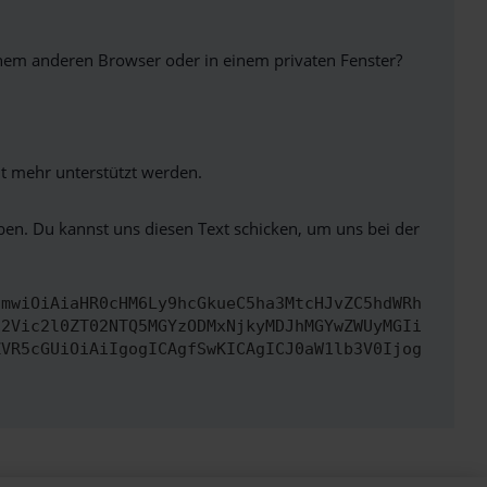
inem anderen Browser oder in einem privaten Fenster?
ht mehr unterstützt werden.
ben. Du kannst uns diesen Text schicken, um uns bei der
cmwiOiAiaHR0cHM6Ly9hcGkueC5ha3MtcHJvZC5hdWRh
d2Vic2l0ZT02NTQ5MGYzODMxNjkyMDJhMGYwZWUyMGIi
ZVR5cGUiOiAiIgogICAgfSwKICAgICJ0aW1lb3V0Ijog