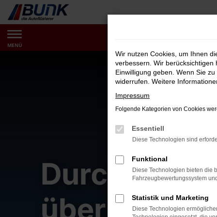
Zum
Hauptinhalt
springen
MENÜ
Wir nutzen Cookies, um Ihnen d
verbessern. Wir berücksichtigen 
Einwilligung geben. Wenn Sie zu 
widerrufen. Weitere Information
Impressum
Folgende Kategorien von Cookies werd
Essentiell
Diese Technologien sind erforde
Funktional
Diese Technologien bieten die b
Fahrzeugbewertungssystem und w
Statistik und Marketing
Diese Technologien ermöglichen