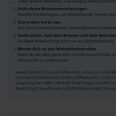
Laden andere Webseiten, zum Beispiel deine Suchmasc
Prüfe deine Browsererweiterungen.
Manche Erweiterungen, wie Werbeblocker, können das L
Starte dein Gerät neu.
Das kann manchmal helfen, vorübergehende Probleme
Stelle sicher, dass dein Browser und dein Betrie
Veraltete Software birgt nicht nur ein Sicherheitsrisi
Wende dich an den Webseitenbetreiber.
Wenn du alle oben genannten Schritte versucht hast, k
Fehlersuche zu unterstützen:
ewogICJuYW1lIjogIk5ldHdvcmtFcnJvciIsCiAgImN
cmlzLm5ldC92MS9jbGllbnRzLzI0MzAvd2Vic2l0ZS1
LAogICAgImhlYWRlcnMiOiB7fSwKICAgICJib2R5Ijo
MCwKICAgICJwcm9ncmVzcyI6IG51bGwsCiAgICAicml