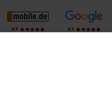
4,9
4,3
91 Bewertungen
997 Bewertungen
Ehemaliger Neupreis (Unverbindliche Preisempfehlung des Herstellers am T
1
Der errechnete Preisvorteil sowie die angegebene Ersparnis errechnet sich 
2
Hierbei handelt es sich um ein Finanzierungs-Angebot. Preise sind Bruttoprei
3
Hierbei handelt es sich um ein Leasing-Angebot. Preise sind Bruttopreise. Ir
Impressum
Datenschutz
Barrierefreiheit
EU Data Act
C
© 2026 Autohaus Bunk GmbH & Co. KG | Karolingerstraße 1 | DE-66333 Völk