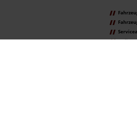
Fahrzeu
Fahrzeu
Service
Online
Terminanfr
ag der Erstzulassung).
gegenüber der ehemaligen unverbindlichen Preisempfehlung des Herstellers am T
se. Irrtümer vorbehalten.
rtümer vorbehalten.
ookie Einstellungen
lingen | info@autohaus-bunk.de |
Webdesign by audaris.de