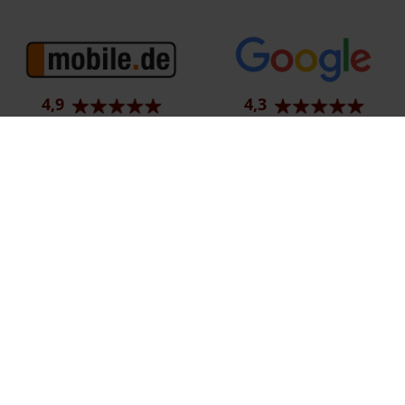
4,9
4,3
91 Bewertungen
997 Bewertungen
Ehemaliger Neupreis (Unverbindliche Preisempfehlung des Herstellers am T
1
Der errechnete Preisvorteil sowie die angegebene Ersparnis errechnet sich 
2
Hierbei handelt es sich um ein Finanzierungs-Angebot. Preise sind Bruttoprei
3
Hierbei handelt es sich um ein Leasing-Angebot. Preise sind Bruttopreise. Ir
Impressum
Datenschutz
Barrierefreiheit
EU Data Act
C
© 2026 Autohaus Bunk GmbH & Co. KG | Karolingerstraße 1 | DE-66333 Völk