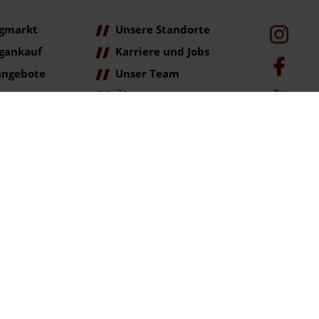
gmarkt
Unsere Standorte
gankauf
Karriere und Jobs
angebote
Unser Team
Über Uns
age
ag der Erstzulassung (Neupreis).