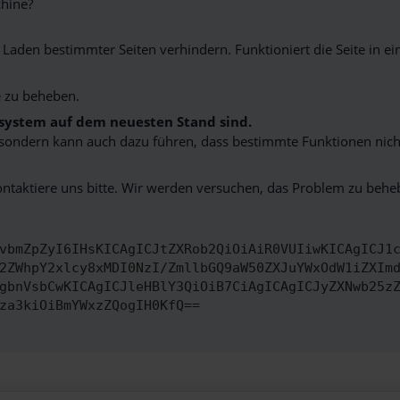
hine?
aden bestimmter Seiten verhindern. Funktioniert die Seite in e
 zu beheben.
bssystem auf dem neuesten Stand sind.
ko, sondern kann auch dazu führen, dass bestimmte Funktionen nic
ontaktiere uns bitte. Wir werden versuchen, das Problem zu behe
vbmZpZyI6IHsKICAgICJtZXRob2QiOiAiR0VUIiwKICAgICJ1
2ZWhpY2xlcy8xMDI0NzI/ZmllbGQ9aW50ZXJuYWxOdW1iZXIm
gbnVsbCwKICAgICJleHBlY3QiOiB7CiAgICAgICJyZXNwb25z
za3kiOiBmYWxzZQogIH0KfQ==