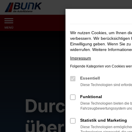
Zum
Hauptinhalt
springen
MENÜ
Wir nutzen Cookies, um Ihnen d
verbessern. Wir berücksichtigen 
Einwilligung geben. Wenn Sie zu 
widerrufen. Weitere Information
Impressum
Folgende Kategorien von Cookies werd
Essentiell
Diese Technologien sind erforde
Funktional
Diese Technologien bieten die b
Fahrzeugbewertungssystem und w
Statistik und Marketing
Diese Technologien ermöglichen