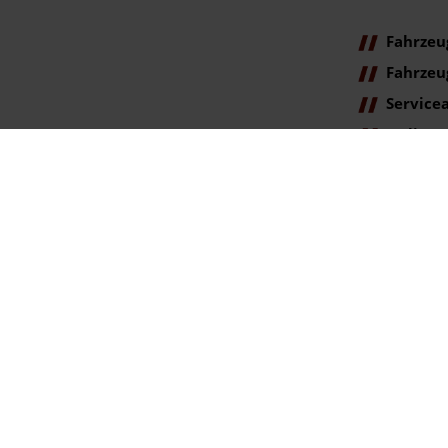
Fahrzeu
Fahrzeu
Service
Online
Terminanfr
ag der Erstzulassung).
gegenüber der ehemaligen unverbindlichen Preisempfehlung des Herstellers am T
se. Irrtümer vorbehalten.
rtümer vorbehalten.
ookie Einstellungen
lingen | info@autohaus-bunk.de |
Webdesign by audaris.de