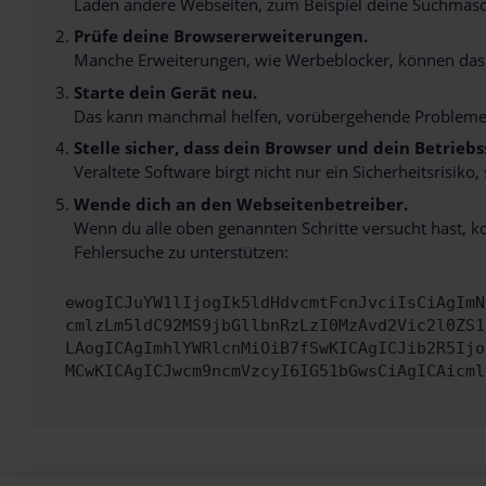
Laden andere Webseiten, zum Beispiel deine Suchmasc
Prüfe deine Browsererweiterungen.
Manche Erweiterungen, wie Werbeblocker, können das L
Starte dein Gerät neu.
Das kann manchmal helfen, vorübergehende Probleme
Stelle sicher, dass dein Browser und dein Betrie
Veraltete Software birgt nicht nur ein Sicherheitsrisi
Wende dich an den Webseitenbetreiber.
Wenn du alle oben genannten Schritte versucht hast, k
Fehlersuche zu unterstützen:
ewogICJuYW1lIjogIk5ldHdvcmtFcnJvciIsCiAgImN
cmlzLm5ldC92MS9jbGllbnRzLzI0MzAvd2Vic2l0ZS1
LAogICAgImhlYWRlcnMiOiB7fSwKICAgICJib2R5Ijo
MCwKICAgICJwcm9ncmVzcyI6IG51bGwsCiAgICAicml