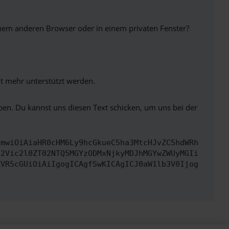
inem anderen Browser oder in einem privaten Fenster?
ht mehr unterstützt werden.
ben. Du kannst uns diesen Text schicken, um uns bei der
cmwiOiAiaHR0cHM6Ly9hcGkueC5ha3MtcHJvZC5hdWRh
d2Vic2l0ZT02NTQ5MGYzODMxNjkyMDJhMGYwZWUyMGIi
ZVR5cGUiOiAiIgogICAgfSwKICAgICJ0aW1lb3V0Ijog