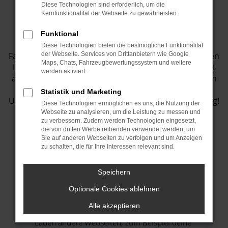
Diese Technologien sind erforderlich, um die
Fahrzeugbestand
Kernfunktionalität der Webseite zu gewährleisten.
Funktional
Entdecken Sie eine Vielzahl von top
Diese Technologien bieten die bestmögliche Funktionalität
Fahrzeugangeboten in unserem Showroom! Wir bieten
der Webseite. Services von Drittanbietern wie Google
Maps, Chats, Fahrzeugbewertungssystem und weitere
Ihnen eine große Auswahl an Fahrzeugen, die perfekt
werden aktiviert.
auf Ihre Bedürfnisse abgestimmt sind. Lassen Sie sich
inspirieren und finden Sie Ihr Traumauto bei uns.
Statistik und Marketing
Unser Team steht Ihnen jederzeit gerne zur Verfügung!
Diese Technologien ermöglichen es uns, die Nutzung der
Webseite zu analysieren, um die Leistung zu messen und
zu verbessern. Zudem werden Technologien eingesetzt,
die von dritten Werbetreibenden verwendet werden, um
Sie auf anderen Webseiten zu verfolgen und um Anzeigen
Fehler: Network Error
zu schalten, die für Ihre Interessen relevant sind.
Beim Laden ist ein Fehler aufgetreten.
Speichern
Hier sind ein paar Tipps, die dir helfen können:
Optionale Cookies ablehnen
Überprüfe deine Firewall und deine
Alle akzeptieren
Internetverbindung.
Laden andere Webseiten, zum Beispiel deine