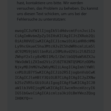
hast, kontaktiere uns bitte. Wir werden
versuchen, das Problem zu beheben. Du kannst
uns diesen Text schicken, um uns bei der
Fehlersuche zu unterstützen:
ewogICJuYW1lIjogIk5ldHdvcmtFcnJvciIs
CiAgImNvbmZpZyI6IHsKICAgICJtZXRob2Qi
OiAiR0VUIiwKICAgICJ1cmwiOiAiaHR0cHM6
Ly9hcGkueC5ha3MtcHJvZC5hdWRhcmlzLm5l
dC92MS9jbGllbnRzLzI0MzAvd2Vic2l0ZS12
ZWhpY2xlcy8xMDI1MzI/ZmllbGQ9aW50ZXJu
YWxOdW1iZXImd2Vic2l0ZT02NTQ5MGYzODMx
NjkyMDJhMGYwZWUyMGIiLAogICAgImhlYWRl
cnMiOiB7fSwKICAgICJib2R5IjogbnVsbCwK
ICAgICJleHBlY3QiOiB7CiAgICAgICJyZXNw
b25zZVR5cGUiOiAiIgogICAgfSwKICAgICJ0
aW1lb3V0IjogMCwKICAgICJwcm9ncmVzcyI6
IG51bGwsCiAgICAicmlza3kiOiBmYWxzZQog
IH0KfQ==