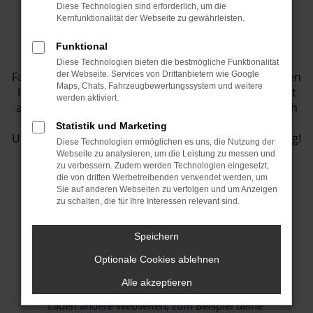
Diese Technologien sind erforderlich, um die
Fahrzeugbestand
Kernfunktionalität der Webseite zu gewährleisten.
Funktional
Entdecken Sie eine Vielzahl von top
Diese Technologien bieten die bestmögliche Funktionalität
Fahrzeugangeboten in unserem Showroom! Wir bieten
der Webseite. Services von Drittanbietern wie Google
Maps, Chats, Fahrzeugbewertungssystem und weitere
Ihnen eine große Auswahl an Fahrzeugen, die perfekt
werden aktiviert.
auf Ihre Bedürfnisse abgestimmt sind. Lassen Sie sich
inspirieren und finden Sie Ihr Traumauto bei uns.
Statistik und Marketing
Unser Team steht Ihnen jederzeit gerne zur Verfügung!
Diese Technologien ermöglichen es uns, die Nutzung der
Webseite zu analysieren, um die Leistung zu messen und
zu verbessern. Zudem werden Technologien eingesetzt,
die von dritten Werbetreibenden verwendet werden, um
Sie auf anderen Webseiten zu verfolgen und um Anzeigen
Fehler: Network Error
zu schalten, die für Ihre Interessen relevant sind.
Beim Laden ist ein Fehler aufgetreten.
Speichern
Hier sind ein paar Tipps, die dir helfen können:
Optionale Cookies ablehnen
Überprüfe deine Firewall und deine
Alle akzeptieren
Internetverbindung.
Laden andere Webseiten, zum Beispiel deine