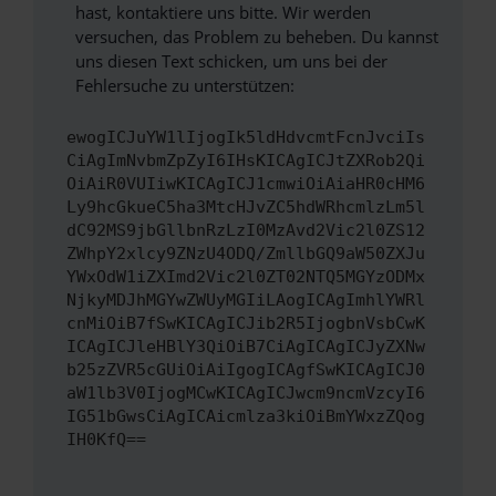
hast, kontaktiere uns bitte. Wir werden
versuchen, das Problem zu beheben. Du kannst
uns diesen Text schicken, um uns bei der
Fehlersuche zu unterstützen:
ewogICJuYW1lIjogIk5ldHdvcmtFcnJvciIs
CiAgImNvbmZpZyI6IHsKICAgICJtZXRob2Qi
OiAiR0VUIiwKICAgICJ1cmwiOiAiaHR0cHM6
Ly9hcGkueC5ha3MtcHJvZC5hdWRhcmlzLm5l
dC92MS9jbGllbnRzLzI0MzAvd2Vic2l0ZS12
ZWhpY2xlcy9ZNzU4ODQ/ZmllbGQ9aW50ZXJu
YWxOdW1iZXImd2Vic2l0ZT02NTQ5MGYzODMx
NjkyMDJhMGYwZWUyMGIiLAogICAgImhlYWRl
cnMiOiB7fSwKICAgICJib2R5IjogbnVsbCwK
ICAgICJleHBlY3QiOiB7CiAgICAgICJyZXNw
b25zZVR5cGUiOiAiIgogICAgfSwKICAgICJ0
aW1lb3V0IjogMCwKICAgICJwcm9ncmVzcyI6
IG51bGwsCiAgICAicmlza3kiOiBmYWxzZQog
IH0KfQ==