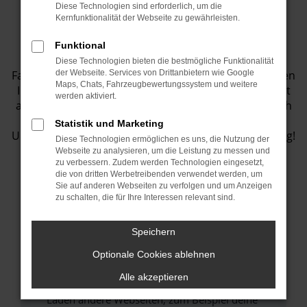
Diese Technologien sind erforderlich, um die
Fahrzeugbestand
Kernfunktionalität der Webseite zu gewährleisten.
Funktional
Entdecken Sie eine Vielzahl von top
Diese Technologien bieten die bestmögliche Funktionalität
Fahrzeugangeboten in unserem Showroom! Wir bieten
der Webseite. Services von Drittanbietern wie Google
Maps, Chats, Fahrzeugbewertungssystem und weitere
Ihnen eine große Auswahl an Fahrzeugen, die perfekt
werden aktiviert.
auf Ihre Bedürfnisse abgestimmt sind. Lassen Sie sich
inspirieren und finden Sie Ihr Traumauto bei uns.
Statistik und Marketing
Unser Team steht Ihnen jederzeit gerne zur Verfügung!
Diese Technologien ermöglichen es uns, die Nutzung der
Webseite zu analysieren, um die Leistung zu messen und
zu verbessern. Zudem werden Technologien eingesetzt,
die von dritten Werbetreibenden verwendet werden, um
Sie auf anderen Webseiten zu verfolgen und um Anzeigen
Fehler: Network Error
zu schalten, die für Ihre Interessen relevant sind.
Beim Laden ist ein Fehler aufgetreten.
Speichern
Hier sind ein paar Tipps, die dir helfen können:
Optionale Cookies ablehnen
Überprüfe deine Firewall und deine
Alle akzeptieren
Internetverbindung.
Laden andere Webseiten, zum Beispiel deine