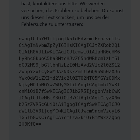
hast, kontaktiere uns bitte. Wir werden
versuchen, das Problem zu beheben. Du kannst
uns diesen Text schicken, um uns bei der
Fehlersuche zu unterstützen:
ewogICJuYW1lIjogIk5ldHdvcmtFcnJvciIs
CiAgImNvbmZpZyI6IHsKICAgICJtZXRob2Qi
OiAiR0VUIiwKICAgICJ1cmwiOiAiaHR0cHM6
Ly9hcGkueC5ha3MtcHJvZC5hdWRhcmlzLm5l
dC92MS9jbGllbnRzLzI0MzAvd2Vic2l0ZS12
ZWhpY2xlcy8xMDAzNDk/ZmllbGQ9aW50ZXJu
YWxOdW1iZXImd2Vic2l0ZT02NTQ5MGYzODMx
NjkyMDJhMGYwZWUyMGIiLAogICAgImhlYWRl
cnMiOiB7fSwKICAgICJib2R5IjogbnVsbCwK
ICAgICJleHBlY3QiOiB7CiAgICAgICJyZXNw
b25zZVR5cGUiOiAiIgogICAgfSwKICAgICJ0
aW1lb3V0IjogMCwKICAgICJwcm9ncmVzcyI6
IG51bGwsCiAgICAicmlza3kiOiBmYWxzZQog
IH0KfQ==