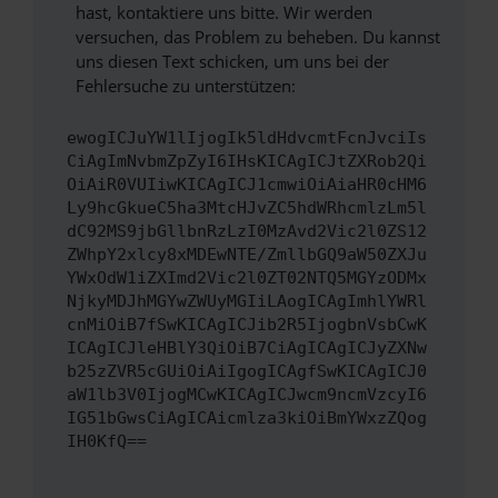
hast, kontaktiere uns bitte. Wir werden
versuchen, das Problem zu beheben. Du kannst
uns diesen Text schicken, um uns bei der
Fehlersuche zu unterstützen:
ewogICJuYW1lIjogIk5ldHdvcmtFcnJvciIs
CiAgImNvbmZpZyI6IHsKICAgICJtZXRob2Qi
OiAiR0VUIiwKICAgICJ1cmwiOiAiaHR0cHM6
Ly9hcGkueC5ha3MtcHJvZC5hdWRhcmlzLm5l
dC92MS9jbGllbnRzLzI0MzAvd2Vic2l0ZS12
ZWhpY2xlcy8xMDEwNTE/ZmllbGQ9aW50ZXJu
YWxOdW1iZXImd2Vic2l0ZT02NTQ5MGYzODMx
NjkyMDJhMGYwZWUyMGIiLAogICAgImhlYWRl
cnMiOiB7fSwKICAgICJib2R5IjogbnVsbCwK
ICAgICJleHBlY3QiOiB7CiAgICAgICJyZXNw
b25zZVR5cGUiOiAiIgogICAgfSwKICAgICJ0
aW1lb3V0IjogMCwKICAgICJwcm9ncmVzcyI6
IG51bGwsCiAgICAicmlza3kiOiBmYWxzZQog
IH0KfQ==