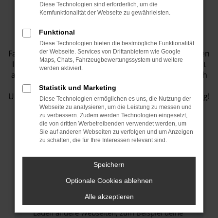
Diese Technologien sind erforderlich, um die
Fahrzeugbestand
Kernfunktionalität der Webseite zu gewährleisten.
Funktional
Entdecken Sie eine Vielzahl von top
Diese Technologien bieten die bestmögliche Funktionalität
Fahrzeugangeboten in unserem Showroom! Wir bieten
der Webseite. Services von Drittanbietern wie Google
Maps, Chats, Fahrzeugbewertungssystem und weitere
Ihnen eine große Auswahl an Fahrzeugen, die perfekt
werden aktiviert.
auf Ihre Bedürfnisse abgestimmt sind. Lassen Sie sich
inspirieren und finden Sie Ihr Traumauto bei uns.
Statistik und Marketing
Unser Team steht Ihnen jederzeit gerne zur Verfügung!
Diese Technologien ermöglichen es uns, die Nutzung der
Webseite zu analysieren, um die Leistung zu messen und
zu verbessern. Zudem werden Technologien eingesetzt,
die von dritten Werbetreibenden verwendet werden, um
Sie auf anderen Webseiten zu verfolgen und um Anzeigen
Fehler: Network Error
zu schalten, die für Ihre Interessen relevant sind.
Beim Laden ist ein Fehler aufgetreten.
Speichern
Hier sind ein paar Tipps, die dir helfen können:
Optionale Cookies ablehnen
Überprüfe deine Firewall und deine
Alle akzeptieren
Internetverbindung.
Laden andere Webseiten, zum Beispiel deine