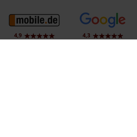
4,9
4,3
91 Bewertungen
997 Bewertungen
Ehemaliger Neupreis (Unverbindliche Preisempfehlung des Herstellers am T
1
Der errechnete Preisvorteil sowie die angegebene Ersparnis errechnet sich 
2
Hierbei handelt es sich um ein Finanzierungs-Angebot. Preise sind Bruttoprei
3
Hierbei handelt es sich um ein Leasing-Angebot. Preise sind Bruttopreise. Ir
Impressum
Datenschutz
Barrierefreiheit
EU Data Act
C
© 2026 Autohaus Bunk GmbH & Co. KG | Karolingerstraße 1 | DE-66333 Völk