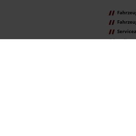
Fahrzeu
Fahrzeu
Service
Online
Terminanfr
ag der Erstzulassung).
gegenüber der ehemaligen unverbindlichen Preisempfehlung des Herstellers am T
se. Irrtümer vorbehalten.
rtümer vorbehalten.
ookie Einstellungen
lingen | info@autohaus-bunk.de |
Webdesign by audaris.de