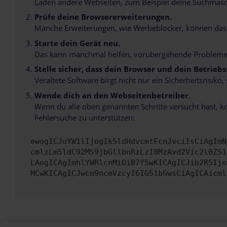
Laden andere Webseiten, zum Beispiel deine Suchmasc
Prüfe deine Browsererweiterungen.
Manche Erweiterungen, wie Werbeblocker, können das L
Starte dein Gerät neu.
Das kann manchmal helfen, vorübergehende Probleme
Stelle sicher, dass dein Browser und dein Betrie
Veraltete Software birgt nicht nur ein Sicherheitsrisi
Wende dich an den Webseitenbetreiber.
Wenn du alle oben genannten Schritte versucht hast, k
Fehlersuche zu unterstützen:
ewogICJuYW1lIjogIk5ldHdvcmtFcnJvciIsCiAgImN
cmlzLm5ldC92MS9jbGllbnRzLzI0MzAvd2Vic2l0ZS1
LAogICAgImhlYWRlcnMiOiB7fSwKICAgICJib2R5Ijo
MCwKICAgICJwcm9ncmVzcyI6IG51bGwsCiAgICAicml