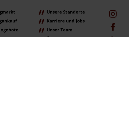
gmarkt
Unsere Standorte
gankauf
Karriere und Jobs
angebote
Unser Team
Über Uns
age
ag der Erstzulassung (Neupreis).