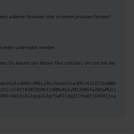
inem anderen Browser oder in einem privaten Fenster?
ht mehr unterstützt werden.
ben. Du kannst uns diesen Text schicken, um uns bei der
cmwiOiAiaHR0cHM6Ly9hcGkueC5ha3MtcHJvZC5hdWRh
d2Vic2l0ZT02NTQ5MGYzODMxNjkyMDJhMGYwZWUyMGIi
ZVR5cGUiOiAiIgogICAgfSwKICAgICJ0aW1lb3V0Ijog