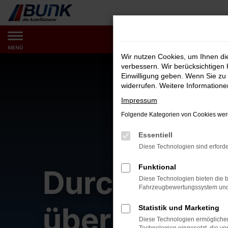
Zum
Hauptinhalt
springen
MENÜ
Wir nutzen Cookies, um Ihnen d
verbessern. Wir berücksichtigen 
Einwilligung geben. Wenn Sie zu 
widerrufen. Weitere Information
Impressum
Folgende Kategorien von Cookies werd
Essentiell
Diese Technologien sind erforde
Funktional
Diese Technologien bieten die b
Fahrzeugbewertungssystem und w
Statistik und Marketing
Diese Technologien ermöglichen