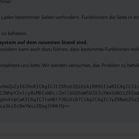
hine?
aden bestimmter Seiten verhindern. Funktioniert die Seite in e
 zu beheben.
bssystem auf dem neuesten Stand sind.
ko, sondern kann auch dazu führen, dass bestimmte Funktionen nic
ontaktiere uns bitte. Wir werden versuchen, das Problem zu behe
vbmZpZyI6IHsKICAgICJtZXRob2QiOiAiR0VUIiwKICAgICJ1
2ZWhpY2xlcy8xMDIxNDc/ZmllbGQ9aW50ZXJuYWxOdW1iZXIm
gbnVsbCwKICAgICJleHBlY3QiOiB7CiAgICAgICJyZXNwb25z
za3kiOiBmYWxzZQogIH0KfQ==