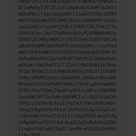
ZWhpY2xlcz93ZWJzaXRlPTY1NDkwZjM4MzE2
OTIwMmEwZjBlZTIwYiZmaWx0ZXJbMF1bZmll
bGRdPWlzT3duJmZpbHRlclswXVt2YWx1ZV09
dHJ1ZSZmaWx0ZXJbMV1bZmllbGRdPW1vZGVs
JmZpbHRlclsxXVt2YWx1ZV09JTVCJTdCJTIy
YXVkYXJpc19pZCUyMiUzQSUyMjVhNWNhNGEy
ZDA0Y2E5MDg5NDViYjU5ZCUyMiU3RCU1RCZm
aWx0ZXJbMV1bb3BdPUlOJmZpbHRlclsyXVtm
aWVsZF09dXNhZ2VTdGF0ZSZmaWx0ZXJbMl1b
dmFsdWVdPSU1QiUyMkRFTU8lMjIlNUQmZmls
dGVyWzJdW29wXT1JTiZzb3J0WzBdW2ZpZWxk
XT1pc093biZzb3J0WzBdW29yZGVyXT1ERVND
JnNvcnRbMV1bZmllbGRdPWlzVG9wJnNvcnRb
MV1bb3JkZXJdPURFU0Mmc29ydFsyXVtmaWVs
ZF09cHJpY2Umc29ydFsyXVtvcmRlcl09QVND
JmxpbWl0PTIwJnNraXA9MCIsCiAgICAiaGVh
ZGVycyI6IHt9LAogICAgImJvZHkiOiBudWxs
LAogICAgImV4cGVjdCI6IHsKICAgICAgInJl
c3BvbnNlVHlwZSI6ICIiCiAgICB9LAogICAg
InRpbWVvdXQiOiAwLAogICAgInByb2dyZXNz
IjogbnVsbCwKICAgICJyaXNreSI6IGZhbHNl
CiAgfQp9