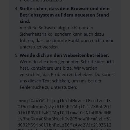
Stelle sicher, dass dein Browser und dein
Betriebssystem auf dem neuesten Stand
sind.
Veraltete Software birgt nicht nur ein
Sicherheitsrisiko, sondern kann auch dazu
führen, dass bestimmte Funktionen nicht mehr
unterstützt werden.
Wende dich an den Webseitenbetreiber.
Wenn du alle oben genannten Schritte versucht
hast, kontaktiere uns bitte. Wir werden
versuchen, das Problem zu beheben. Du kannst
uns diesen Text schicken, um uns bei der
Fehlersuche zu unterstützen:
ewogICJuYW1lIjogIk5ldHdvcmtFcnJvciIs
CiAgImNvbmZpZyI6IHsKICAgICJtZXRob2Qi
OiAiR0VUIiwKICAgICJ1cmwiOiAiaHR0cHM6
Ly9hcGkueC5ha3MtcHJvZC5hdWRhcmlzLm5l
dC92MS9jbGllbnRzLzI0MzAvd2Vic2l0ZS12