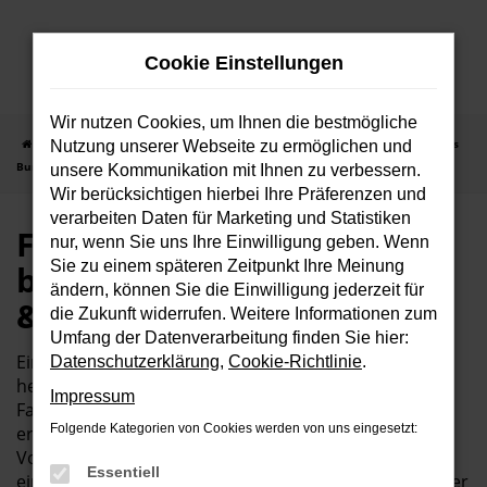
Zum
Hauptinhalt
Cookie Einstellungen
springen
Wir nutzen Cookies, um Ihnen die bestmögliche
Startseite
Ford
Ford Focus
Ford-Focus Vorführwagen bei Autohaus
Nutzung unserer Webseite zu ermöglichen und
Bunk GmbH & Co. KG im Saarland
unsere Kommunikation mit Ihnen zu verbessern.
Wir berücksichtigen hierbei Ihre Präferenzen und
verarbeiten Daten für Marketing und Statistiken
Ford-Focus Vorführwagen
nur, wenn Sie uns Ihre Einwilligung geben. Wenn
Sie zu einem späteren Zeitpunkt Ihre Meinung
bei Autohaus Bunk GmbH
ändern, können Sie die Einwilligung jederzeit für
& Co. KG im Saarland
die Zukunft widerrufen. Weitere Informationen zum
Umfang der Datenverarbeitung finden Sie hier:
Ein Ford-Focus Vorführwagen bietet Ihnen eine
Datenschutzerklärung
,
Cookie-Richtlinie
.
hervorragende Gelegenheit, ein nahezu neues
Impressum
Fahrzeug zu einem besonders attraktiven Preis zu
Folgende Kategorien von Cookies werden von uns eingesetzt:
erwerben. Diese Fahrzeuge wurden von uns als
Vorführwagen genutzt und sind in einem
Essentiell
einwandfreien Zustand. Sie profitieren von modernster