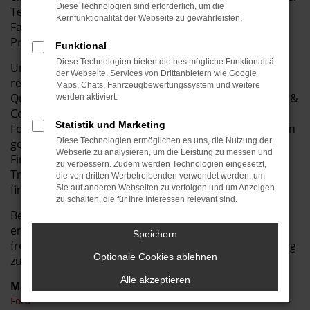
Diese Technologien sind erforderlich, um die
Technik, hoher Ausstattung und einem fast neuen
Kernfunktionalität der Webseite zu gewährleisten.
Fahrgefühl – und das zu einem deutlich günstigeren
Preis als ein Neuwagen.
Funktional
Diese Technologien bieten die bestmögliche Funktionalität
Unsere Vorführwagen wurden sorgfältig gepflegt und
der Webseite. Services von Drittanbietern wie Google
regelmäßig gewartet, sodass Sie sich auf höchste
Maps, Chats, Fahrzeugbewertungssystem und weitere
Qualität verlassen können. Bei Autohaus Bunk GmbH &
werden aktiviert.
Co. KG bieten wir Ihnen eine breite Auswahl an Ford-
Statistik und Marketing
Focus Vorführwagen, die nur darauf warten, von Ihnen
Diese Technologien ermöglichen es uns, die Nutzung der
gefahren zu werden. Zudem bieten wir Ihnen flexible
Webseite zu analysieren, um die Leistung zu messen und
Finanzierungs- und Leasingoptionen, damit Sie Ihr
zu verbessern. Zudem werden Technologien eingesetzt,
Traumauto bequem und nach Ihren Vorstellungen
die von dritten Werbetreibenden verwendet werden, um
finanzieren können.
Sie auf anderen Webseiten zu verfolgen und um Anzeigen
zu schalten, die für Ihre Interessen relevant sind.
Besuchen Sie Autohaus Bunk GmbH & Co. KG und
entdecken Sie unsere Vorführwagen-Angebote. Wir
Speichern
freuen uns darauf, Ihnen ein hervorragendes Fahrzeug
Optionale Cookies ablehnen
zu einem attraktiven Preis anzubieten!
Alle akzeptieren
Marken
Ford