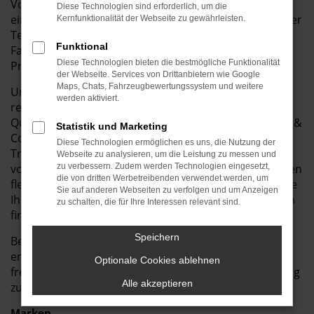
Vorführwagen genutzt und sind in einem
Diese Technologien sind erforderlich, um die
einwandfreien Zustand. Sie profitieren von modernster
Kernfunktionalität der Webseite zu gewährleisten.
Technik, hoher Ausstattung und einem fast neuen
Funktional
Fahrgefühl – und das zu einem deutlich günstigeren
Diese Technologien bieten die bestmögliche Funktionalität
Preis als ein Neuwagen.
der Webseite. Services von Drittanbietern wie Google
Maps, Chats, Fahrzeugbewertungssystem und weitere
Unsere Vorführwagen wurden sorgfältig gepflegt und
werden aktiviert.
regelmäßig gewartet, sodass Sie sich auf höchste
Qualität verlassen können. Bei Autohaus Bunk GmbH &
Statistik und Marketing
Co. KG bieten wir Ihnen eine breite Auswahl an Ford-
Diese Technologien ermöglichen es uns, die Nutzung der
Transit Courier Vorführwagen, die nur darauf warten,
Webseite zu analysieren, um die Leistung zu messen und
von Ihnen gefahren zu werden. Zudem bieten wir Ihnen
zu verbessern. Zudem werden Technologien eingesetzt,
die von dritten Werbetreibenden verwendet werden, um
flexible Finanzierungs- und Leasingoptionen, damit Sie
Sie auf anderen Webseiten zu verfolgen und um Anzeigen
Ihr Traumauto bequem und nach Ihren Vorstellungen
zu schalten, die für Ihre Interessen relevant sind.
finanzieren können.
Speichern
Besuchen Sie Autohaus Bunk GmbH & Co. KG und
entdecken Sie unsere Vorführwagen-Angebote. Wir
Optionale Cookies ablehnen
freuen uns darauf, Ihnen ein hervorragendes Fahrzeug
Alle akzeptieren
zu einem attraktiven Preis anzubieten!
Marken