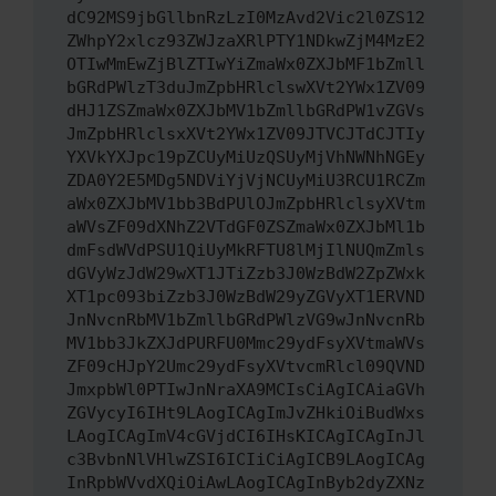
dC92MS9jbGllbnRzLzI0MzAvd2Vic2l0ZS12
ZWhpY2xlcz93ZWJzaXRlPTY1NDkwZjM4MzE2
OTIwMmEwZjBlZTIwYiZmaWx0ZXJbMF1bZmll
bGRdPWlzT3duJmZpbHRlclswXVt2YWx1ZV09
dHJ1ZSZmaWx0ZXJbMV1bZmllbGRdPW1vZGVs
JmZpbHRlclsxXVt2YWx1ZV09JTVCJTdCJTIy
YXVkYXJpc19pZCUyMiUzQSUyMjVhNWNhNGEy
ZDA0Y2E5MDg5NDViYjVjNCUyMiU3RCU1RCZm
aWx0ZXJbMV1bb3BdPUlOJmZpbHRlclsyXVtm
aWVsZF09dXNhZ2VTdGF0ZSZmaWx0ZXJbMl1b
dmFsdWVdPSU1QiUyMkRFTU8lMjIlNUQmZmls
dGVyWzJdW29wXT1JTiZzb3J0WzBdW2ZpZWxk
XT1pc093biZzb3J0WzBdW29yZGVyXT1ERVND
JnNvcnRbMV1bZmllbGRdPWlzVG9wJnNvcnRb
MV1bb3JkZXJdPURFU0Mmc29ydFsyXVtmaWVs
ZF09cHJpY2Umc29ydFsyXVtvcmRlcl09QVND
JmxpbWl0PTIwJnNraXA9MCIsCiAgICAiaGVh
ZGVycyI6IHt9LAogICAgImJvZHkiOiBudWxs
LAogICAgImV4cGVjdCI6IHsKICAgICAgInJl
c3BvbnNlVHlwZSI6ICIiCiAgICB9LAogICAg
InRpbWVvdXQiOiAwLAogICAgInByb2dyZXNz