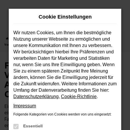
Zum
Hauptinhalt
Cookie Einstellungen
springen
Wir nutzen Cookies, um Ihnen die bestmögliche
Startseite
Ford
Ford Transit Courier
Ford-Transit Courier
Nutzung unserer Webseite zu ermöglichen und
Vorführwagen bei Autohaus Bunk GmbH & Co. KG im Saarland
unsere Kommunikation mit Ihnen zu verbessern.
Wir berücksichtigen hierbei Ihre Präferenzen und
verarbeiten Daten für Marketing und Statistiken
Ford-Transit Courier
nur, wenn Sie uns Ihre Einwilligung geben. Wenn
Sie zu einem späteren Zeitpunkt Ihre Meinung
Vorführwagen bei
ändern, können Sie die Einwilligung jederzeit für
Autohaus Bunk GmbH &
die Zukunft widerrufen. Weitere Informationen zum
Umfang der Datenverarbeitung finden Sie hier:
Co. KG im Saarland
Datenschutzerklärung
,
Cookie-Richtlinie
.
Ein Ford-Transit Courier Vorführwagen bietet Ihnen
Impressum
eine hervorragende Gelegenheit, ein nahezu neues
Folgende Kategorien von Cookies werden von uns eingesetzt:
Fahrzeug zu einem besonders attraktiven Preis zu
erwerben. Diese Fahrzeuge wurden von uns als
Essentiell