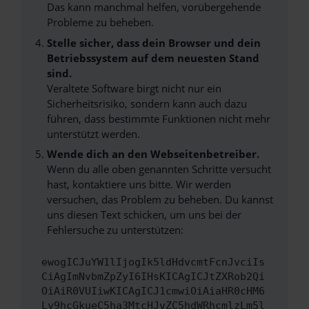
Das kann manchmal helfen, vorübergehende
Probleme zu beheben.
Stelle sicher, dass dein Browser und dein
Betriebssystem auf dem neuesten Stand
sind.
Veraltete Software birgt nicht nur ein
Sicherheitsrisiko, sondern kann auch dazu
führen, dass bestimmte Funktionen nicht mehr
unterstützt werden.
Wende dich an den Webseitenbetreiber.
Wenn du alle oben genannten Schritte versucht
hast, kontaktiere uns bitte. Wir werden
versuchen, das Problem zu beheben. Du kannst
uns diesen Text schicken, um uns bei der
Fehlersuche zu unterstützen:
ewogICJuYW1lIjogIk5ldHdvcmtFcnJvciIs
CiAgImNvbmZpZyI6IHsKICAgICJtZXRob2Qi
OiAiR0VUIiwKICAgICJ1cmwiOiAiaHR0cHM6
Ly9hcGkueC5ha3MtcHJvZC5hdWRhcmlzLm5l