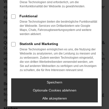
Vorführwagen genutzt und sind in einem
Diese Technologien sind erforderlich, um die
einwandfreien Zustand. Sie profitieren von modernster
Kernfunktionalität der Webseite zu gewährleisten.
Technik, hoher Ausstattung und einem fast neuen
Funktional
Fahrgefühl – und das zu einem deutlich günstigeren
Diese Technologien bieten die bestmögliche Funktionalität
Preis als ein Neuwagen.
der Webseite. Services von Drittanbietern wie Google
Maps, Chats, Fahrzeugbewertungssystem und weitere
Unsere Vorführwagen wurden sorgfältig gepflegt und
werden aktiviert.
regelmäßig gewartet, sodass Sie sich auf höchste
Qualität verlassen können. Bei Autohaus Bunk GmbH &
Statistik und Marketing
Co. KG bieten wir Ihnen eine breite Auswahl an
Diese Technologien ermöglichen es uns, die Nutzung der
Hyundai-IONIQ 5 Vorführwagen, die nur darauf warten,
Webseite zu analysieren, um die Leistung zu messen und
von Ihnen gefahren zu werden. Zudem bieten wir Ihnen
zu verbessern. Zudem werden Technologien eingesetzt,
die von dritten Werbetreibenden verwendet werden, um
flexible Finanzierungs- und Leasingoptionen, damit Sie
Sie auf anderen Webseiten zu verfolgen und um Anzeigen
Ihr Traumauto bequem und nach Ihren Vorstellungen
zu schalten, die für Ihre Interessen relevant sind.
finanzieren können.
Speichern
Besuchen Sie Autohaus Bunk GmbH & Co. KG und
entdecken Sie unsere Vorführwagen-Angebote. Wir
Optionale Cookies ablehnen
freuen uns darauf, Ihnen ein hervorragendes Fahrzeug
Alle akzeptieren
zu einem attraktiven Preis anzubieten!
Marken