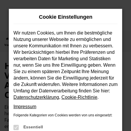
Zum
Hauptinhalt
Cookie Einstellungen
springen
Wir nutzen Cookies, um Ihnen die bestmögliche
Startseite
Hyundai
Hyundai IONIQ 5
Hyundai-IONIQ 5
Nutzung unserer Webseite zu ermöglichen und
Vorführwagen bei Autohaus Bunk GmbH & Co. KG im Saarland
unsere Kommunikation mit Ihnen zu verbessern.
Wir berücksichtigen hierbei Ihre Präferenzen und
verarbeiten Daten für Marketing und Statistiken
Hyundai-IONIQ 5
nur, wenn Sie uns Ihre Einwilligung geben. Wenn
Sie zu einem späteren Zeitpunkt Ihre Meinung
Vorführwagen bei
ändern, können Sie die Einwilligung jederzeit für
Autohaus Bunk GmbH &
die Zukunft widerrufen. Weitere Informationen zum
Umfang der Datenverarbeitung finden Sie hier:
Co. KG im Saarland
Datenschutzerklärung
,
Cookie-Richtlinie
.
Ein Hyundai-IONIQ 5 Vorführwagen bietet Ihnen eine
Impressum
hervorragende Gelegenheit, ein nahezu neues
Folgende Kategorien von Cookies werden von uns eingesetzt:
Fahrzeug zu einem besonders attraktiven Preis zu
erwerben. Diese Fahrzeuge wurden von uns als
Essentiell