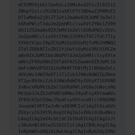
dC92MS9jbGllbnRzLzI0MzAvd2Vic2l0ZS12
ZWhpY2xlcz93ZWJzaXRlPTY1NDkwZjM4MzE2
OTIwMmEwZjBlZTIwYiZmaWx0ZXJbMF1bZmll
bGRdPWlzT3duJmZpbHRlclswXVt2YWx1ZV09
dHJ1ZSZmaWx0ZXJbMV1bZmllbGRdPW1vZGVs
JmZpbHRlclsxXVt2YWx1ZV09JTVCJTdCJTIy
YXVkYXJpc19pZCUyMiUzQSUyMjYxMGJhMWQ2
ZTdlZDBkNTIxZDI2YjUwYiUyMiU3RCU1RCZm
aWx0ZXJbMV1bb3BdPUlOJmZpbHRlclsyXVtm
aWVsZF09dXNhZ2VTdGF0ZSZmaWx0ZXJbMl1b
dmFsdWVdPSU1QiUyMkRFTU8lMjIlNUQmZmls
dGVyWzJdW29wXT1JTiZzb3J0WzBdW2ZpZWxk
XT1pc093biZzb3J0WzBdW29yZGVyXT1ERVND
JnNvcnRbMV1bZmllbGRdPWlzVG9wJnNvcnRb
MV1bb3JkZXJdPURFU0Mmc29ydFsyXVtmaWVs
ZF09cHJpY2Umc29ydFsyXVtvcmRlcl09QVND
JmxpbWl0PTIwJnNraXA9MCIsCiAgICAiaGVh
ZGVycyI6IHt9LAogICAgImJvZHkiOiBudWxs
LAogICAgImV4cGVjdCI6IHsKICAgICAgInJl
c3BvbnNlVHlwZSI6ICIiCiAgICB9LAogICAg
InRpbWVvdXQiOiAwLAogICAgInByb2dyZXNz