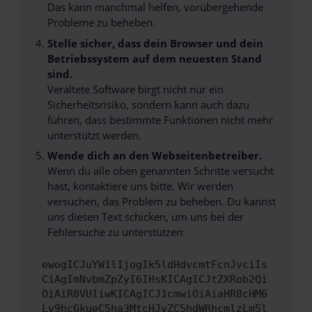
Das kann manchmal helfen, vorübergehende
Probleme zu beheben.
Stelle sicher, dass dein Browser und dein
Betriebssystem auf dem neuesten Stand
sind.
Veraltete Software birgt nicht nur ein
Sicherheitsrisiko, sondern kann auch dazu
führen, dass bestimmte Funktionen nicht mehr
unterstützt werden.
Wende dich an den Webseitenbetreiber.
Wenn du alle oben genannten Schritte versucht
hast, kontaktiere uns bitte. Wir werden
versuchen, das Problem zu beheben. Du kannst
uns diesen Text schicken, um uns bei der
Fehlersuche zu unterstützen:
ewogICJuYW1lIjogIk5ldHdvcmtFcnJvciIs
CiAgImNvbmZpZyI6IHsKICAgICJtZXRob2Qi
OiAiR0VUIiwKICAgICJ1cmwiOiAiaHR0cHM6
Ly9hcGkueC5ha3MtcHJvZC5hdWRhcmlzLm5l