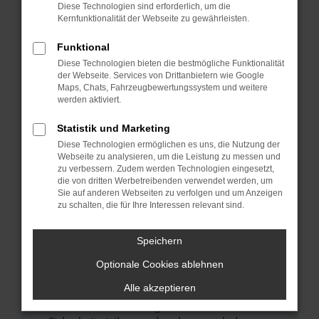
Diese Technologien sind erforderlich, um die
Hier sind ein paar Tipps, die dir helfen können:
Kernfunktionalität der Webseite zu gewährleisten.
Überprüfe deine Firewall und deine
Funktional
Internetverbindung.
Diese Technologien bieten die bestmögliche Funktionalität
Laden andere Webseiten, zum Beispiel deine
der Webseite. Services von Drittanbietern wie Google
Suchmaschine?
Maps, Chats, Fahrzeugbewertungssystem und weitere
werden aktiviert.
Prüfe deine Browsererweiterungen.
Manche Erweiterungen, wie Werbeblocker,
Statistik und Marketing
können das Laden bestimmter Seiten
Diese Technologien ermöglichen es uns, die Nutzung der
verhindern. Funktioniert die Seite in einem
Webseite zu analysieren, um die Leistung zu messen und
anderen Browser oder in einem privaten
zu verbessern. Zudem werden Technologien eingesetzt,
die von dritten Werbetreibenden verwendet werden, um
Fenster?
Sie auf anderen Webseiten zu verfolgen und um Anzeigen
Starte dein Gerät neu.
zu schalten, die für Ihre Interessen relevant sind.
Das kann manchmal helfen, vorübergehende
Probleme zu beheben.
Speichern
Stelle sicher, dass dein Browser und dein
Optionale Cookies ablehnen
Betriebssystem auf dem neuesten Stand
Alle akzeptieren
sind.
Veraltete Software birgt nicht nur ein