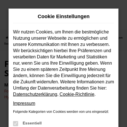
Zum
Hauptinhalt
Cookie Einstellungen
springen
Wir nutzen Cookies, um Ihnen die bestmögliche
Startseite
Saarbrücken
Ford
Ford Kuga
Ford Kuga Vorführwagen
Nutzung unserer Webseite zu ermöglichen und
Saarbrücken
unsere Kommunikation mit Ihnen zu verbessern.
Wir berücksichtigen hierbei Ihre Präferenzen und
verarbeiten Daten für Marketing und Statistiken
Ford Kuga Vorführwagen
nur, wenn Sie uns Ihre Einwilligung geben. Wenn
Sie zu einem späteren Zeitpunkt Ihre Meinung
Saarbrücken
ändern, können Sie die Einwilligung jederzeit für
die Zukunft widerrufen. Weitere Informationen zum
Marken
Umfang der Datenverarbeitung finden Sie hier:
Ford
Datenschutzerklärung
,
Cookie-Richtlinie
.
Hyundai
Impressum
Fehler: Network Error
Folgende Kategorien von Cookies werden von uns eingesetzt:
Essentiell
Beim Laden ist ein Fehler aufgetreten.