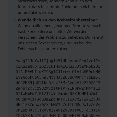
Sicherheitsrisiko, sondern kann auch dazu
führen, dass bestimmte Funktionen nicht mehr
unterstützt werden.
Wende dich an den Webseitenbetreiber.
Wenn du alle oben genannten Schritte versucht
hast, kontaktiere uns bitte. Wir werden
versuchen, das Problem zu beheben. Du kannst
uns diesen Text schicken, um uns bei der
Fehlersuche zu unterstützen:
ewogICJuYW1lIjogIk5ldHdvcmtFcnJvciIs
CiAgImNvbmZpZyI6IHsKICAgICJtZXRob2Qi
OiAiR0VUIiwKICAgICJ1cmwiOiAiaHR0cHM6
Ly9hcGkueC5ha3MtcHJvZC5hdWRhcmlzLm5l
dC92MS9jbGllbnRzLzI0MzAvd2Vic2l0ZS12
ZWhpY2xlcz93ZWJzaXRlPTY1NDkwZjM4MzE2
OTIwMmEwZjBlZTIwYiZmaWx0ZXJbMF1bZmll
bGRdPWlzT3duJmZpbHRlclswXVt2YWx1ZV09
dHJ1ZSZmaWx0ZXJbMV1bZmllbGRdPW1vZGVs
JmZpbHRlclsxXVt2YWx1ZV09JTVCJTdCJTIy
YXVkYXJpc19pZCUyMiUzQSUyMjVhNWNhNGEy