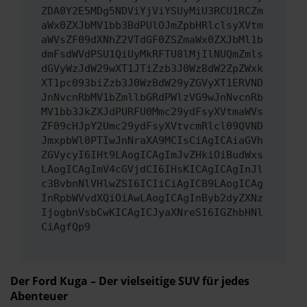
ZDA0Y2E5MDg5NDViYjViYSUyMiU3RCU1RCZm
aWx0ZXJbMV1bb3BdPUlOJmZpbHRlclsyXVtm
aWVsZF09dXNhZ2VTdGF0ZSZmaWx0ZXJbMl1b
dmFsdWVdPSU1QiUyMkRFTU8lMjIlNUQmZmls
dGVyWzJdW29wXT1JTiZzb3J0WzBdW2ZpZWxk
XT1pc093biZzb3J0WzBdW29yZGVyXT1ERVND
JnNvcnRbMV1bZmllbGRdPWlzVG9wJnNvcnRb
MV1bb3JkZXJdPURFU0Mmc29ydFsyXVtmaWVs
ZF09cHJpY2Umc29ydFsyXVtvcmRlcl09QVND
JmxpbWl0PTIwJnNraXA9MCIsCiAgICAiaGVh
ZGVycyI6IHt9LAogICAgImJvZHkiOiBudWxs
LAogICAgImV4cGVjdCI6IHsKICAgICAgInJl
c3BvbnNlVHlwZSI6ICIiCiAgICB9LAogICAg
InRpbWVvdXQiOiAwLAogICAgInByb2dyZXNz
IjogbnVsbCwKICAgICJyaXNreSI6IGZhbHNl
CiAgfQp9
Der Ford Kuga – Der vielseitige SUV für jedes
Abenteuer