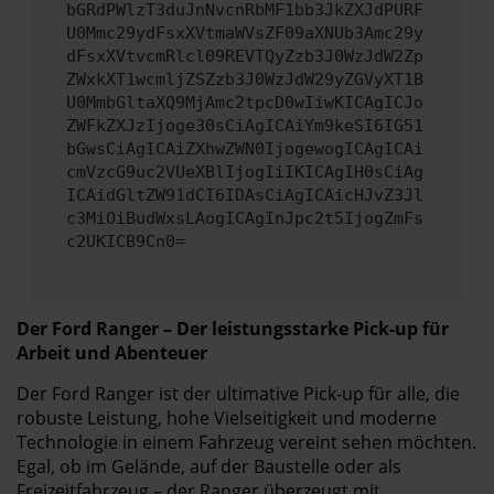
bGRdPWlzT3duJnNvcnRbMF1bb3JkZXJdPURF
U0Mmc29ydFsxXVtmaWVsZF09aXNUb3Amc29y
dFsxXVtvcmRlcl09REVTQyZzb3J0WzJdW2Zp
ZWxkXT1wcmljZSZzb3J0WzJdW29yZGVyXT1B
U0MmbGltaXQ9MjAmc2tpcD0wIiwKICAgICJo
ZWFkZXJzIjoge30sCiAgICAiYm9keSI6IG51
bGwsCiAgICAiZXhwZWN0IjogewogICAgICAi
cmVzcG9uc2VUeXBlIjogIiIKICAgIH0sCiAg
ICAidGltZW91dCI6IDAsCiAgICAicHJvZ3Jl
c3MiOiBudWxsLAogICAgInJpc2t5IjogZmFs
c2UKICB9Cn0=
Der Ford Ranger – Der leistungsstarke Pick-up für
Arbeit und Abenteuer
Der Ford Ranger ist der ultimative Pick-up für alle, die
robuste Leistung, hohe Vielseitigkeit und moderne
Technologie in einem Fahrzeug vereint sehen möchten.
Egal, ob im Gelände, auf der Baustelle oder als
Freizeitfahrzeug – der Ranger überzeugt mit