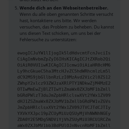
Wende dich an den Webseitenbetreiber.
Wenn du alle oben genannten Schritte versucht
hast, kontaktiere uns bitte. Wir werden
versuchen, das Problem zu beheben. Du kannst
uns diesen Text schicken, um uns bei der
Fehlersuche zu unterstützen:
ewogICJuYW1lIjogIk5ldHdvcmtFcnJvciIs
CiAgImNvbmZpZyI6IHsKICAgICJtZXRob2Qi
OiAiR0VUIiwKICAgICJ1cmwiOiAiaHR0cHM6
Ly9hcGkueC5ha3MtcHJvZC5hdWRhcmlzLm5l
dC92MS9jbGllbnRzLzI0MzAvd2Vic2l0ZS12
ZWhpY2xlcz93ZWJzaXRlPTY1NDkwZjM4MzE2
OTIwMmEwZjBlZTIwYiZmaWx0ZXJbMF1bZmll
bGRdPWlzT3duJmZpbHRlclswXVt2YWx1ZV09
dHJ1ZSZmaWx0ZXJbMV1bZmllbGRdPW1vZGVs
JmZpbHRlclsxXVt2YWx1ZV09JTVCJTdCJTIy
YXVkYXJpc19pZCUyMiUzQSUyMjVhNWNhNGEy
ZDA0Y2E5MDg5NDViYjVhZSUyMiU3RCU1RCZm
aWx0ZXJbMV1bb3BdPUlOJnNvcnRbMF1bZmll