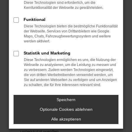
Überprüfe deine Firewall und deine
Diese Technologien sind erforderlich, um die
Internetverbindung.
Kernfunktionalität der Webseite zu gewährleisten.
Laden andere Webseiten, zum Beispiel deine
Funktional
Suchmaschine?
Diese Technologien bieten die bestmögliche Funktionalität
Prüfe deine Browsererweiterungen.
der Webseite. Services von Drittanbietern wie Google
Manche Erweiterungen, wie Werbeblocker,
Maps, Chats, Fahrzeugbewertungssystem und weitere
werden aktiviert.
können das Laden bestimmter Seiten
verhindern. Funktioniert die Seite in einem
Statistik und Marketing
anderen Browser oder in einem privaten
Diese Technologien ermöglichen es uns, die Nutzung der
Fenster?
Webseite zu analysieren, um die Leistung zu messen und
Starte dein Gerät neu.
zu verbessern. Zudem werden Technologien eingesetzt,
die von dritten Werbetreibenden verwendet werden, um
Das kann manchmal helfen, vorübergehende
Sie auf anderen Webseiten zu verfolgen und um Anzeigen
Probleme zu beheben.
zu schalten, die für Ihre Interessen relevant sind.
Stelle sicher, dass dein Browser und dein
Betriebssystem auf dem neuesten Stand
Speichern
sind.
Optionale Cookies ablehnen
Veraltete Software birgt nicht nur ein
Sicherheitsrisiko, sondern kann auch dazu
Alle akzeptieren
führen, dass bestimmte Funktionen nicht mehr
unterstützt werden.