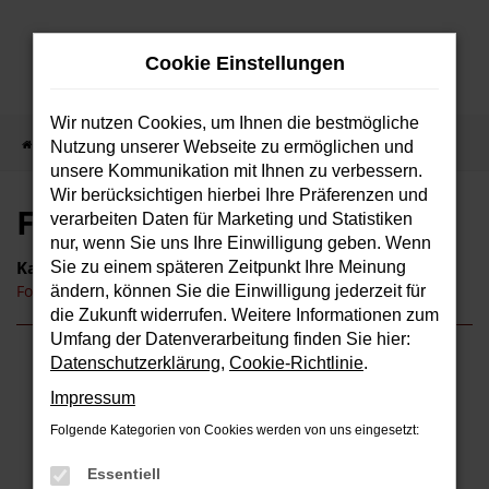
Zum
Hauptinhalt
Cookie Einstellungen
springen
Wir nutzen Cookies, um Ihnen die bestmögliche
Startseite
Saarbrücken
Ford
Ford Ranger Saarbrücken
Nutzung unserer Webseite zu ermöglichen und
unsere Kommunikation mit Ihnen zu verbessern.
Wir berücksichtigen hierbei Ihre Präferenzen und
Ford Ranger Saarbrücken
verarbeiten Daten für Marketing und Statistiken
nur, wenn Sie uns Ihre Einwilligung geben. Wenn
Kategorie
Sie zu einem späteren Zeitpunkt Ihre Meinung
Ford Ranger Gebrauchtwagen Saarbrücken
ändern, können Sie die Einwilligung jederzeit für
die Zukunft widerrufen. Weitere Informationen zum
Umfang der Datenverarbeitung finden Sie hier:
Datenschutzerklärung
,
Cookie-Richtlinie
.
Fehler: Network Error
Impressum
Beim Laden ist ein Fehler aufgetreten.
Folgende Kategorien von Cookies werden von uns eingesetzt:
Hier sind ein paar Tipps, die dir helfen können:
Essentiell